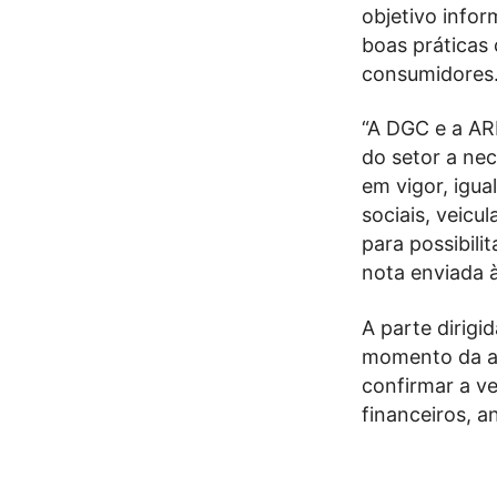
objetivo info
boas práticas 
consumidores
“A DGC e a AR
do setor a nec
em vigor, igua
sociais, veicu
para possibili
nota enviada 
A parte dirigi
momento da aq
confirmar a v
financeiros, a