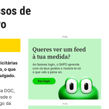
ssos de
ro
citárias
o, o que
vulgado.
da DGC,
esde o
igo da