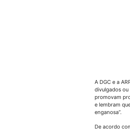
A DGC e a ARP
divulgados ou 
promovam prod
e lembram que
enganosa”.
De acordo com