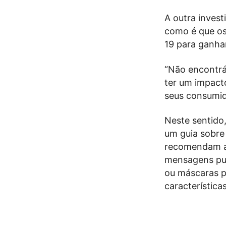
A outra inves
como é que os
19 para ganha
“Não encontrám
ter um impac
seus consumid
Neste sentido,
um guia sobre
recomendam a
mensagens pub
ou máscaras p
característica