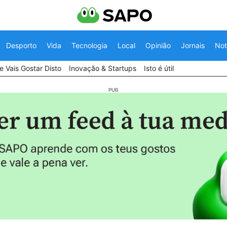
Desporto
Vida
Tecnologia
Local
Opinião
Jornais
Not
 Vais Gostar Disto
Inovação & Startups
Isto é útil