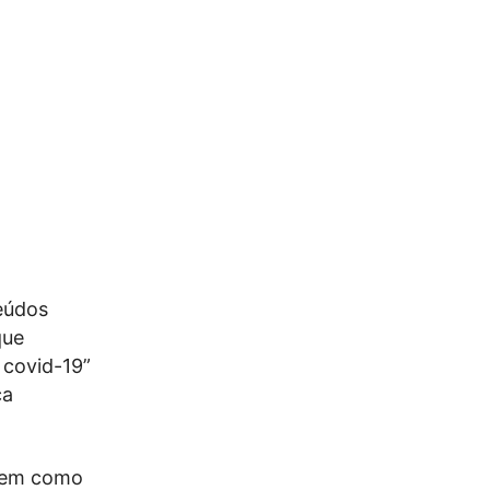
eúdos
que
 covid-19”
ca
 tem como