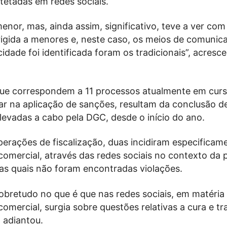
tetadas em redes sociais.
nor, mas, ainda assim, significativo, teve a ver com
irigida a menores e, neste caso, os meios de comuni
cidade foi identificada foram os tradicionais”, acresc
que correspondem a 11 processos atualmente em curs
r na aplicação de sanções, resultam da conclusão d
levadas a cabo pela DGC, desde o início do ano.
erações de fiscalização, duas incidiram especificam
omercial, através das redes sociais no contexto da
nas quais não foram encontradas violações.
obretudo no que é que nas redes sociais, em matéria
omercial, surgia sobre questões relativas a cura e t
, adiantou.