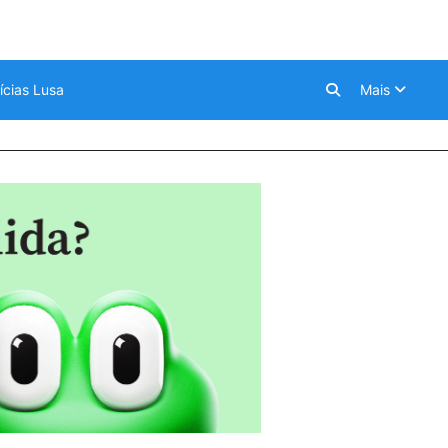
ícias Lusa
Mais