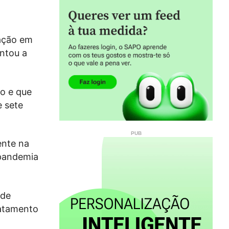
cação em
entou a
o e que
e sete
ente na
 pandemia
 de
ratamento