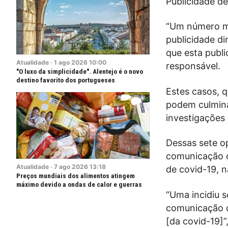
Publicidade de
“Um número me
publicidade d
que esta publi
Atualidade
·
1
ago
2026
10:00
responsável.
"O luxo da simplicidade". Alentejo é o novo
destino favorito dos portugueses
Estes casos, 
podem culmina
investigações 
Dessas sete op
comunicação c
Atualidade
·
7
ago
2026
13:18
de covid-19, 
Preços mundiais dos alimentos atingem
máximo devido a ondas de calor e guerras
“Uma incidiu s
comunicação c
[da covid-19]”