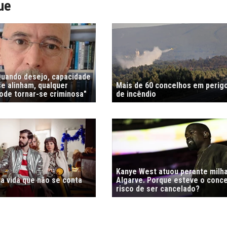
ue
"Quando desejo, capacidade
e alinham, qualquer
Mais de 60 concelhos em perig
de tornar-se criminosa"
de incêndio
Kanye West atuou perante milh
a vida que não se conta
Algarve. Porque esteve o conc
risco de ser cancelado?