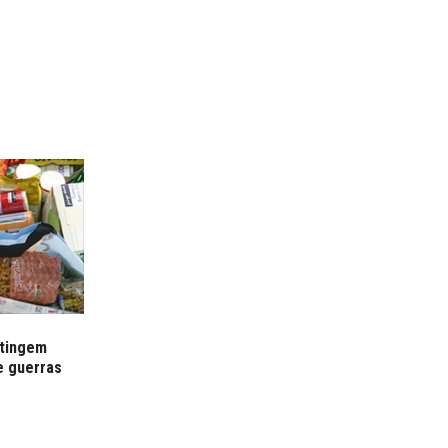
atingem
e guerras