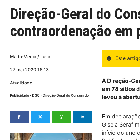
Direção-Geral do Con
contraordenação em p
MadreMedia / Lusa
Este arti
27
mai
2020
16:13
A Direção-Ger
Atualidade
em 78 sítios d
Publicidade
DGC
Direção-Geral do Consumidor
levou à abert
Em declaraçõe
Gisela Serafim
início do ano 