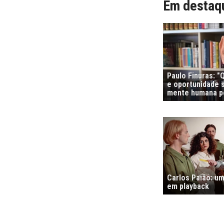
Em destaq
Paulo Finuras: 
e oportunidade s
mente humana po
Carlos Paião: um
em playback