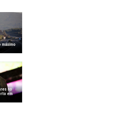
o máximo
ares no
erto em