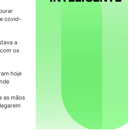
purar
e covid-
stava a
 com os
aram hoje
onde
ra as mãos
alegarem