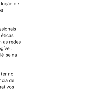
adoção de
os
ssionais
 éticas
m as redes
gível,
lê-se na
 ter no
ncia de
nativos