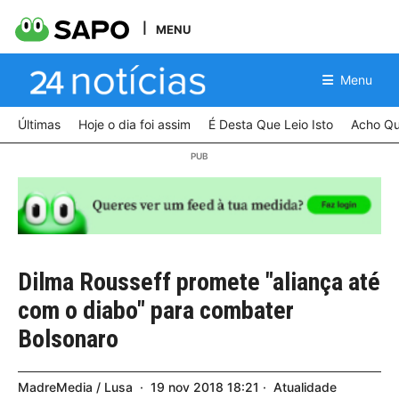
MENU
Menu
Últimas
Hoje o dia foi assim
É Desta Que Leio Isto
Acho Qu
Dilma Rousseff promete "aliança até
com o diabo" para combater
Bolsonaro
MadreMedia / Lusa
19
nov
2018
18:21
Atualidade