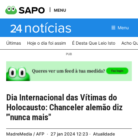
MENU
Menu
Últimas
Hoje o dia foi assim
É Desta Que Leio Isto
Acho Qu
Dia Internacional das Vítimas do
Holocausto: Chanceler alemão diz
'"nunca mais"
MadreMedia / AFP
27
jan
2024
12:23
Atualidade