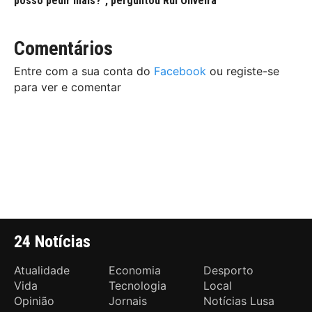
posso pedir mais?”, perguntou Rui Oliveira
Comentários
Entre com a sua conta do
Facebook
ou registe-se
para ver e comentar
24 Notícias
Atualidade
Economia
Desporto
Vida
Tecnologia
Local
Opinião
Jornais
Notícias Lusa