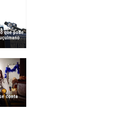
co que pode
muçulmano
 se conta