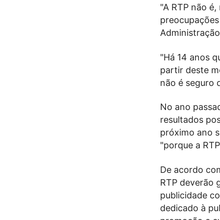
"A RTP não é,
preocupações 
Administração
"Há 14 anos q
partir deste 
não é seguro q
No ano passad
resultados pos
próximo ano s
"porque a RTP
De acordo com
RTP deverão g
publicidade c
dedicado à pu