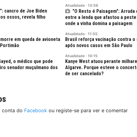
Atualidade
·
13:56
": cancro de Joe Biden
"O Resto é Paisagem": Arruda 
os ossos, revela filho
entre a lenda que afastou a peste 
onde a vinha domina a paisagem
Atualidade
·
11:55
s morre em queda de avioneta
Brasil reforça vacinação contra 
 Portimão
após novos casos em São Paulo
Atualidade
·
10:15
Sayed, o médico que pode
Kanye West atuou perante milhar
eiro senador muçulmano dos
Algarve. Porque esteve o concert
de ser cancelado?
os
a conta do
Facebook
ou registe-se para ver e comentar