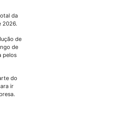
otal da
e 2026.
dução de
ongo de
a pelos
arte do
ara ir
presa.