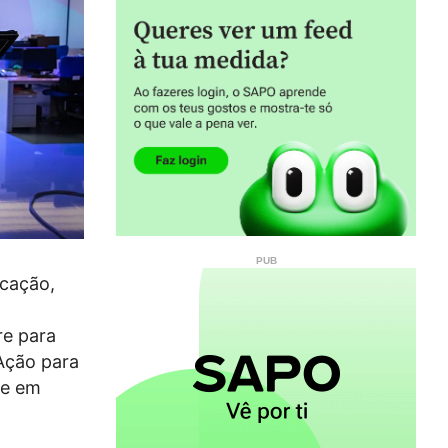
icação,
re para
Ação para
de em