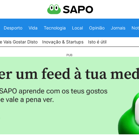
Desporto
Vida
Tecnologia
Local
Opinião
Jornais
Not
 Vais Gostar Disto
Inovação & Startups
Isto é útil