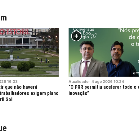
ém
026
16:33
Atualidade
·
4
ago
2026
10:24
ir que não haverá
“O PRR permitiu acelerar todo o 
trabalhadores exigem plano
inovação”
ril Sol
ue