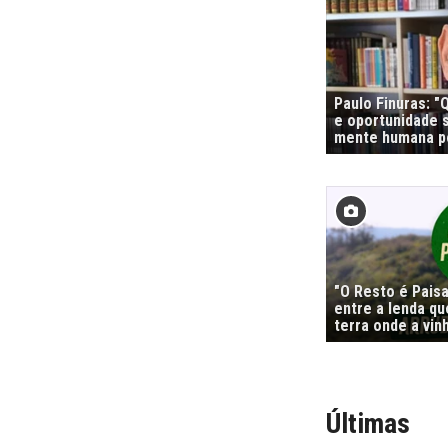
Paulo Finuras: 
e oportunidade s
mente humana po
"O Resto é Pais
entre a lenda qu
terra onde a vi
Últimas