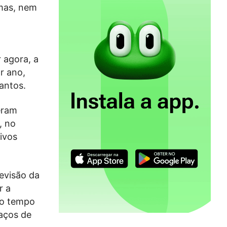
emas, nem
 agora, a
r ano,
antos.
eram
, no
ivos
evisão da
r a
do tempo
aços de