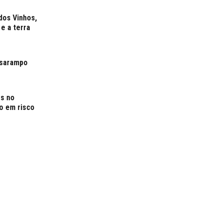
dos Vinhos,
e a terra
o sarampo
es no
o em risco