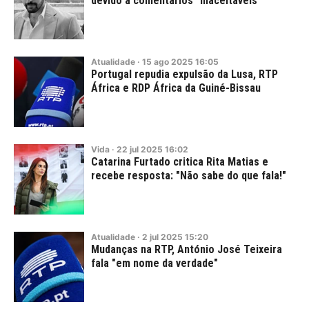
devido a comentários "inaceitáveis"
Atualidade
·
15
ago
2025
16:05
Portugal repudia expulsão da Lusa, RTP
África e RDP África da Guiné-Bissau
Vida
·
22
jul
2025
16:02
Catarina Furtado critica Rita Matias e
recebe resposta: "Não sabe do que fala!"
Atualidade
·
2
jul
2025
15:20
Mudanças na RTP, António José Teixeira
fala "em nome da verdade"