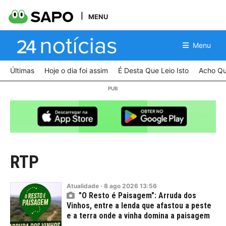
MENU
Menu
Últimas
Hoje o dia foi assim
É Desta Que Leio Isto
Acho Qu
RTP
Atualidade
·
8
ago
2026
13:56
"O Resto é Paisagem": Arruda dos
Vinhos, entre a lenda que afastou a peste
e a terra onde a vinha domina a paisagem