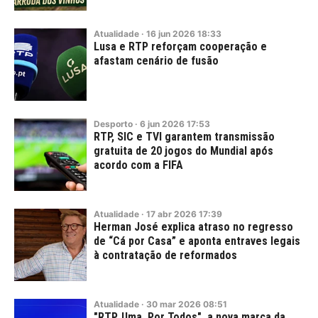
Atualidade
·
16
jun
2026
18:33
Lusa e RTP reforçam cooperação e
afastam cenário de fusão
Desporto
·
6
jun
2026
17:53
RTP, SIC e TVI garantem transmissão
gratuita de 20 jogos do Mundial após
acordo com a FIFA
Atualidade
·
17
abr
2026
17:39
Herman José explica atraso no regresso
de “Cá por Casa” e aponta entraves legais
à contratação de reformados
Atualidade
·
30
mar
2026
08:51
"RTP. Uma. Por Todos", a nova marca da