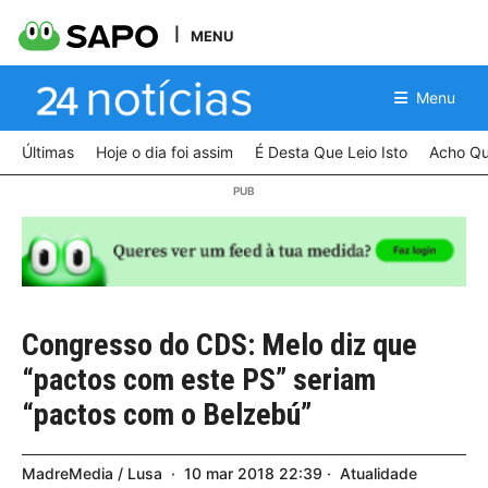
MENU
Menu
Últimas
Hoje o dia foi assim
É Desta Que Leio Isto
Acho Qu
Congresso do CDS: Melo diz que
“pactos com este PS” seriam
“pactos com o Belzebú”
MadreMedia / Lusa
10
mar
2018
22:39
Atualidade