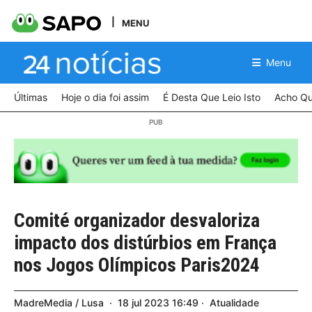
MENU
Menu
Últimas
Hoje o dia foi assim
É Desta Que Leio Isto
Acho Qu
Comité organizador desvaloriza
impacto dos distúrbios em França
nos Jogos Olímpicos Paris2024
MadreMedia / Lusa
18
jul
2023
16:49
Atualidade