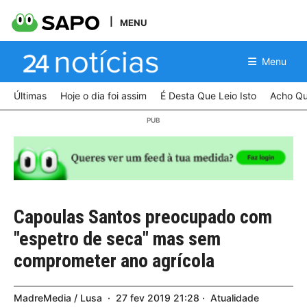
MENU
Menu
Últimas
Hoje o dia foi assim
É Desta Que Leio Isto
Acho Qu
Capoulas Santos preocupado com
"espetro de seca" mas sem
comprometer ano agrícola
MadreMedia / Lusa
27
fev
2019
21:28
Atualidade