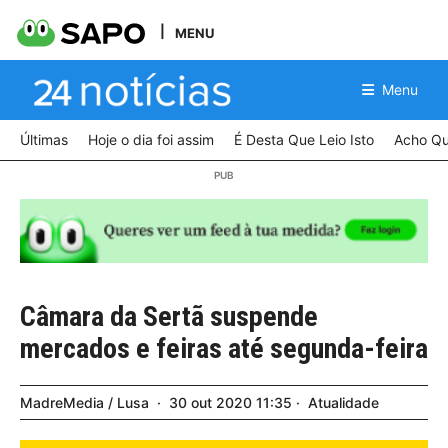
MENU
Menu
Últimas
Hoje o dia foi assim
É Desta Que Leio Isto
Acho Qu
Câmara da Sertã suspende
mercados e feiras até segunda-feira
MadreMedia / Lusa
30
out
2020
11:35
Atualidade