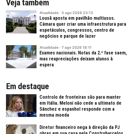
Veja também
Atualidade
·
5
ago
2026
23:13
Lousã aposta em pavilhão multiusos.
Câmara quer criar uma infraestrutura para
espetáculos, congressos, centro de
negócios e parque de lazer
Atualidade
·
7
ago
2026
18:11
Exames nacionais. Notas da 2.ª fase saem,
mas reapreciações deixam alunos à
espera
Em destaque
Controlo de fronteiras são para manter
em Itália. Meloni não cede a ultimato de
Sánchez e espanhol responde com a
mesma moeda
Diretor financeiro nega à direção da PJ
obras em sua casa pela Construbarcelos