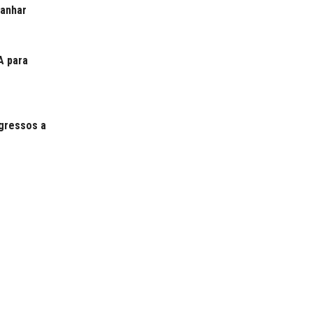
ganhar
A para
gressos a