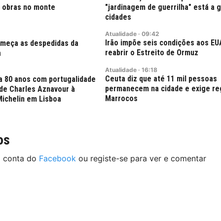
 obras no monte
"jardinagem de guerrilha" está a 
cidades
Atualidade
·
09:42
Irão impõe seis condições aos EU
começa as despedidas da
reabrir o Estreito de Ormuz
a
Atualidade
·
16:18
Ceuta diz que até 11 mil pessoas
a 80 anos com portugalidade
permanecem na cidade e exige re
 de Charles Aznavour à
Marrocos
Michelin em Lisboa
os
a conta do
Facebook
ou registe-se para ver e comentar