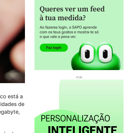
co está a
nidades de
egabyte,