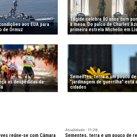
Tágide celebra 80 anos com por
 condições aos EUA para
à mesa. Do palco de Charles Az
to de Ormuz
primeira estrela Michelin em Li
Sementes, terra e um pouco de 
meça as despedidas da
"jardinagem de guerrilha" está 
la
cidades
Atualidade
·
11:29
Neves reúne-se com Câmara
Sementes, terra e um pouco de re