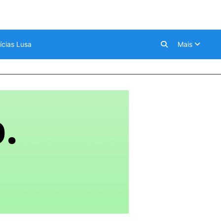
ícias Lusa
Mais