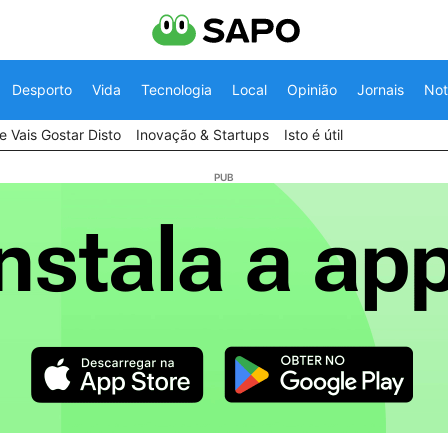
Desporto
Vida
Tecnologia
Local
Opinião
Jornais
Not
 Vais Gostar Disto
Inovação & Startups
Isto é útil