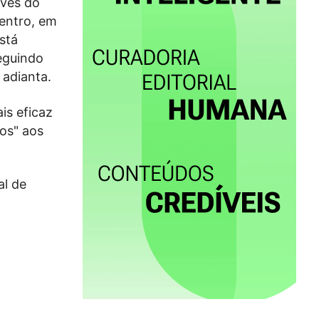
avés do
entro, em
stá
seguindo
adianta.
is eficaz
dos" aos
al de