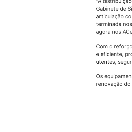
"A distribuiçã
Gabinete de S
articulação c
terminada nos 
agora nos ACe
Com o reforço 
e eficiente, p
utentes, segu
Os equipament
renovação do 