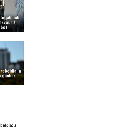
tugalidade
navour à
sboa
rebeldia: a
a ganhar
beldia: a