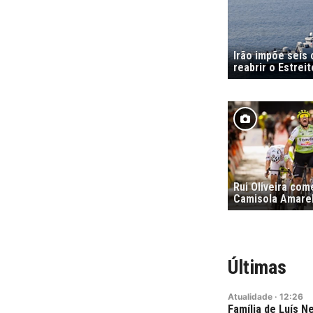
Irão impõe seis
reabrir o Estrei
Rui Oliveira co
Camisola Amare
Últimas
Atualidade
·
12:26
Família de Luís 