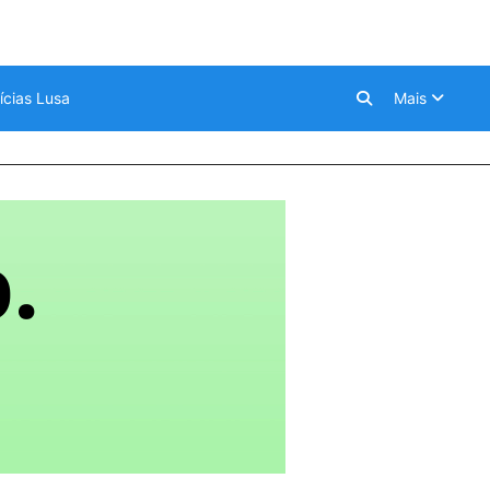
ícias Lusa
Mais