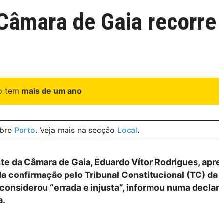
 Câmara de Gaia recorre
go tem
mais de um ano
obre
Porto
. Veja mais na secção
Local
.
te da Câmara de Gaia, Eduardo Vítor Rodrigues, ap
da confirmação pelo Tribunal Constitucional (TC) da
considerou “errada e injusta”, informou numa decla
a.