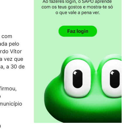
l com
ada pelo
rdo Vítor
ma vez que
a, a 30 de
firmou,
o
município
a