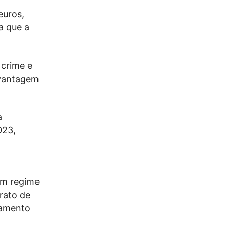
euros,
a que a
 crime e
 vantagem
a
023,
 em regime
rato de
gamento