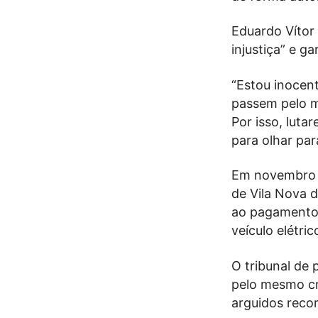
Eduardo Vítor
injustiça” e ga
“Estou inocen
passem pelo m
Por isso, luta
para olhar pa
Em novembro d
de Vila Nova 
ao pagamento 
veículo elétri
O tribunal de 
pelo mesmo cr
arguidos recor