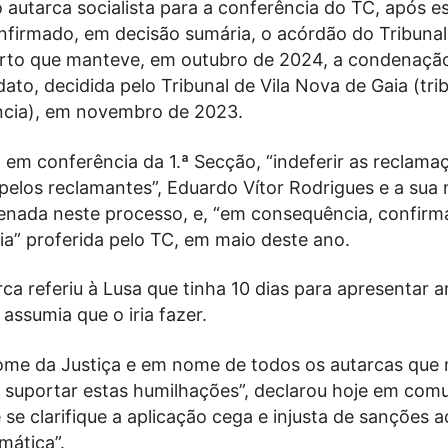
autarca socialista para a conferência do TC, após e
onfirmado, em decisão sumária, o acórdão do Tribunal
rto que manteve, em outubro de 2024, a condenaçã
to, decidida pelo Tribunal de Vila Nova de Gaia (tri
ância), em novembro de 2023.
 em conferência da 1.ª Secção, “indeferir as reclama
elos reclamantes”, Eduardo Vítor Rodrigues e a sua 
ada neste processo, e, “em consequência, confirm
ia” proferida pelo TC, em maio deste ano.
rca referiu à Lusa que tinha 10 dias para apresentar 
 assumia que o iria fazer.
me da Justiça e em nome de todos os autarcas que
a suportar estas humilhações”, declarou hoje em com
se clarifique a aplicação cega e injusta de sanções a
mática”.