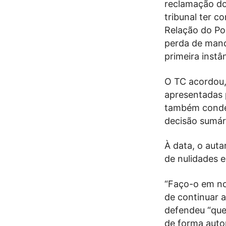
reclamação do 
tribunal ter c
Relação do Po
perda de manda
primeira inst
O TC acordou,
apresentadas p
também conden
decisão sumár
À data, o auta
de nulidades e
“Faço-o em no
de continuar 
defendeu “que 
de forma auto