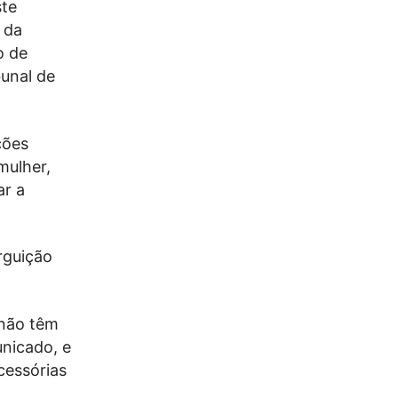
ste
 da
o de
bunal de
ções
mulher,
ar a
arguição
 não têm
unicado, e
cessórias