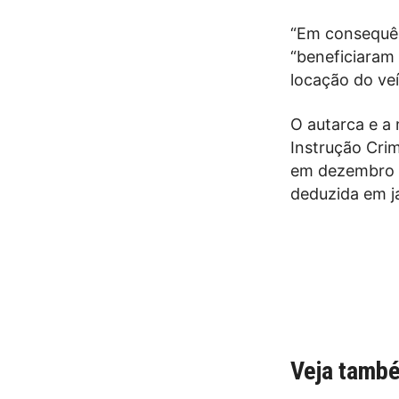
“Em consequên
“beneficiaram 
locação do ve
O autarca e a 
Instrução Crim
em dezembro d
deduzida em j
Veja tamb