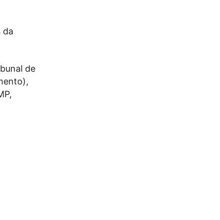
s da
ibunal de
mento),
MP,