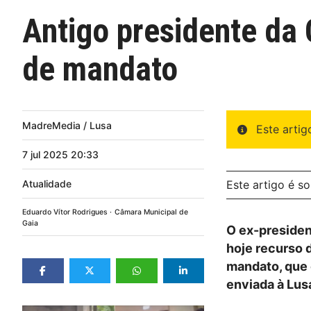
Antigo presidente da
de mandato
MadreMedia / Lusa
Este arti
7
jul
2025
20:33
Atualidade
Este artigo é s
Eduardo Vítor Rodrigues
Câmara Municipal de
Gaia
O ex-presiden
hoje recurso 
mandato, que 
enviada à Lus