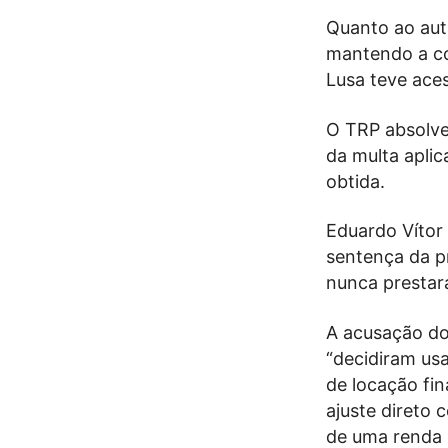
Quanto ao auta
mantendo a co
Lusa teve ace
O TRP absolve
da multa apli
obtida.
Eduardo Vítor 
sentença da p
nunca prestar
A acusação do
“decidiram usa
de locação fi
ajuste direto
de uma renda 