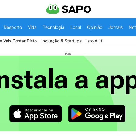
Desporto
Vida
Tecnologia
Local
Opinião
Jornais
Not
 Vais Gostar Disto
Inovação & Startups
Isto é útil