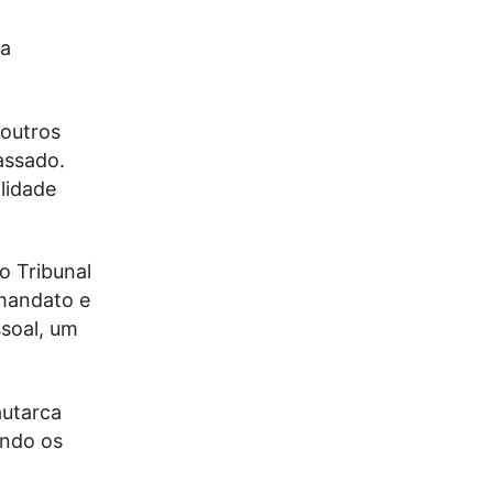
ha
 outros
assado.
lidade
o Tribunal
 mandato e
soal, um
autarca
endo os