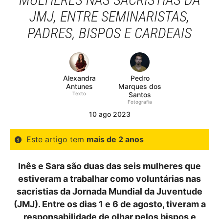
JMJ, ENTRE SEMINARISTAS,
PADRES, BISPOS E CARDEAIS
Alexandra
Pedro
Antunes
Marques dos
Texto
Santos
Fotografia
10
ago
2023
Este artigo tem
mais de 2 anos
Inês e Sara são duas das seis mulheres que
estiveram a trabalhar como voluntárias nas
sacristias da Jornada Mundial da Juventude
(JMJ). Entre os dias 1 e 6 de agosto, tiveram a
responsabilidade de olhar pelos bispos e