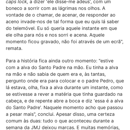
caps lock,
a dizer 'ele disse-me adeus', com um
boneco a sorrir com as lágrimas nos olhos. A
vontade de o chamar, de acenar, de responder ao
aceno invade-nos de tal forma que eu quis lá saber
do telemóvel. Eu só queria aquele instante em que
ele olha para nós e nos sorri e acena. Aquele
momento ficou gravado, não foi através de um ecrã",
remata.
Para a história fica ainda outro momento: "estive
com a alva do Santo Padre na mão. Eu tinha a alva
na mão e não sabia de quem era e, às tantas,
pergunto onde era para colocar e o padre Pedro, que
lá estava, olha, fixa a alva durante um instante, como
se estivesse a rever a matéria que tinha guardado na
cabeça, e de repente abre a boca e diz 'essa é a alva
do Santo Padre'. Naquele momento acho que passou
a pesar mais", conclui. Apesar disso, uma certeza
comum às duas: tudo o que aconteceu durante a
semana da JMJ deixou marcas. E muitas memórias,