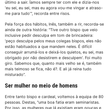
último a sair. Íamos sempre ter com ele e dizia-nos
'eu sei, eu sei, mas eu agora vou-me vingar e atraso-
me para tudo'", recorda entre risos.
Pela força dos hábitos, Inês, também a rir, recorda-se
ainda de outra história: "Tive outro bispo que veio
inclusive pedir desculpa em tom de brincadeira:
'peço desculpa pelos meus colegas bispos, eles não
estão habituados a que mandem neles. É difícil
conseguir arrumá-los e deixá-los quietos, eu sei, mas
obrigado por não desistirem e desculpem'. Foi muito
giro. Sabemos que, quanto mais velho se é, também
mais teimoso se fica, não é?. E ali já reina tudo
misturado".
Ser mulher no meio de homens
Entre tanto bispo e cardeal, voltemos à equipa de 80
pessoas. Destas, "uma boa fatia eram seminaristas.
Por isso, as mulheres que lá existiam eram poucas e