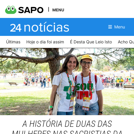
MENU
Menu
Últimas
Hoje o dia foi assim
É Desta Que Leio Isto
Acho Qu
Pedro Marques dos Santos | MadreMedia
A HISTÓRIA DE DUAS DAS
MULHERES NAS SACRISTIAS DA