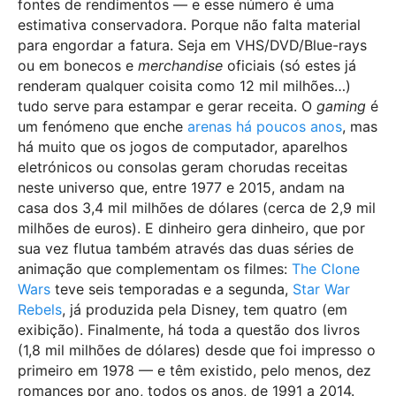
fontes de rendimentos — e esse número é uma
estimativa conservadora. Porque não falta material
para engordar a fatura. Seja em VHS/DVD/Blue-rays
ou em bonecos e
merchandise
oficiais (só estes já
renderam qualquer coisita como 12 mil milhões…)
tudo serve para estampar e gerar receita. O
gaming
é
um fenómeno que enche
arenas há poucos anos
, mas
há muito que os jogos de computador, aparelhos
eletrónicos ou consolas geram chorudas receitas
neste universo que, entre 1977 e 2015, andam na
casa dos 3,4 mil milhões de dólares (cerca de 2,9 mil
milhões de euros). E dinheiro gera dinheiro, que por
sua vez flutua também através das duas séries de
animação que complementam os filmes:
The Clone
Wars
teve seis temporadas e a segunda,
Star War
Rebels
, já produzida pela Disney, tem quatro (em
exibição). Finalmente, há toda a questão dos livros
(1,8 mil milhões de dólares) desde que foi impresso o
primeiro em 1978 — e têm existido, pelo menos, dez
romances por ano, todos os anos, de 1991 a 2014.