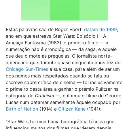
Estas palavras são de Roger Ebert,
datam de 1999
,
ano em que estreava Star Wars: Episódio I - A
Ameaça Fantasma (1983),
o primeiro filme — a
numeração não é cronológica — da saga, e aquele
que deu o mote às prequelas. O jornalista norte-
americano que durante quase cinquenta anos fez do
Chicago Sun-Times
a sua casa, para além de ser um
dos nomes mais respeitados quando se fala ou
escreve sobre crítica de cinema — foi inclusivamente
o primeiro desta área a ganhar o prémio Pulitzer na
categoria de
Criticism
—, colocou o filme de George
Lucas num patamar semelhante àquele ocupado por
Birth of Nation
(1914)
e
Citizen Kane
(1941)
.
"Star Wars foi uma bacia hidrográfica técnica que
influenciou muitos dos filmes que vieram depois.