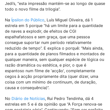
Jedi’s, “esta impressão mantém-se ao longo de quase
todo o novo filme da trilogia”.
Na
Ípsilon do Público
, Luís Miguel Oliveira, dá 1
estrela em 5 porque “há um limite para a quantidade
de naves a explodir, de efeitos de CGI
espalhafatosos e sem graça, que uma pessoa
consegue suportar num período relativamente
reduzido de tempo”. E explica o porquê: “Mais ainda,
para a quantidade de planos filmados e montados de
qualquer maneira, sem qualquer espécie de lógica ou
razão dramática ou estética, e pior, o que é
espantoso num filme de 'acção', completamente
cegos à acção propriamente dita (quer dizer, uma
coisa com um mínimo de continuum, de duração,
causa e consequência)”.
No
Diário de Notícias
, Rui Pedro Tendinha, dá 4
estrelas em 5 e é da opinião que “A Força renova-se
com nostalgia séria”. Continuando: “Sem ser perfeito