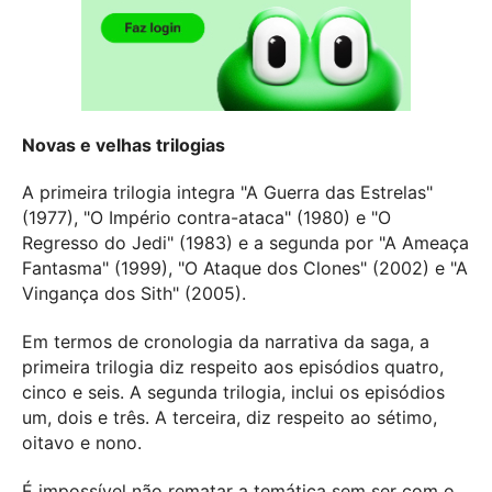
Novas e velhas trilogias
A primeira trilogia integra "A Guerra das Estrelas"
(1977), "O Império contra-ataca" (1980) e "O
Regresso do Jedi" (1983) e a segunda por "A Ameaça
Fantasma" (1999), "O Ataque dos Clones" (2002) e "A
Vingança dos Sith" (2005).
Em termos de cronologia da narrativa da saga, a
primeira trilogia diz respeito aos episódios quatro,
cinco e seis. A segunda trilogia, inclui os episódios
um, dois e três. A terceira, diz respeito ao sétimo,
oitavo e nono.
É impossível não rematar a temática sem ser com o