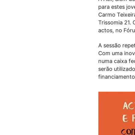
para estes jov
Carmo Teixeir
Trissomia 21. 
actos, no Fór
A sessão repet
Com uma inova
numa caixa fec
serão utilizad
financiamento