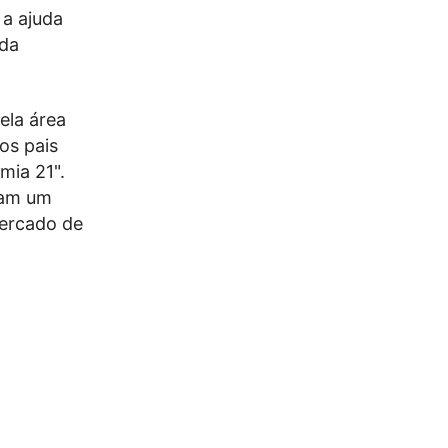
 a ajuda
 da
ela área
"os pais
mia 21".
ram um
mercado de