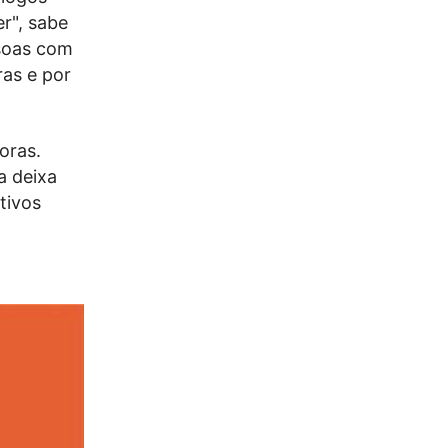
r", sabe
soas com
ras e por
oras.
a deixa
tivos