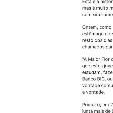
Esta é a hist
mas é muito ma
com síndrome 
Ontem, como q
estômago e re
resto dos dia
chamados para
"A Maior Flor 
que estes jov
estudam, faze
Banco BIC, o
vontade comum
a vontade.
Primeiro, em 2
junta mais de 