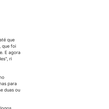
até que
 que foi
e. E agora
s", ri
rmo
mas para
se duas ou
ólogos