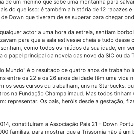
ória de um menino que sobe uma montanha para salvar
is do que isso: é também a história de 12 rapazes e 
de Down que tiveram de se superar para chegar ond
ualquer actor a uma hora da estreia, sentiam borbol
zavam para que a sala estivesse cheia e tudo desse c
s sonham, como todos os miúdos da sua idade, em se
 o papel principal da novela das nove da SIC ou da T
do Mundo" é o resultado de quatro anos de trabalho i
ens entre os 22 e os 26 anos de idade têm uma vida n
m os seus cursos ou trabalham, uns na Starbucks, ou
utros na Fundação Champalimaud. Mas todos tinham
: representar. Os pais, heróis desde a gestação, fi
014, constituíram a Associação Pais 21 – Down Portu
900 famílias, para mostrar que a Trissomia não é um 