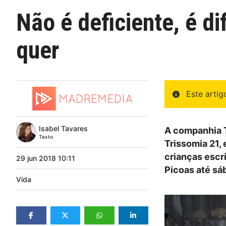
Não é deficiente, é d
quer
Este arti
Isabel Tavares
A companhia T
Texto
Trissomia 21,
crianças escr
29
jun
2018
10:11
Picoas até sá
Vida