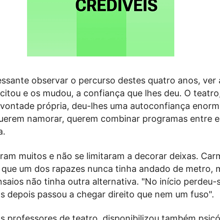
essante observar o percurso destes quatro anos, ver 
itou e os mudou, a confiança que lhes deu. O teatro,
 vontade própria, deu-lhes uma autoconfiança enorm
querem namorar, querem combinar programas entre ele
a.
oram muitos e não se limitaram a decorar deixas. Ca
a que um dos rapazes nunca tinha andado de metro, 
nsaios não tinha outra alternativa. "No início perdeu-
as depois passou a chegar direito que nem um fuso".
s professores de teatro, disponibilizou também psic