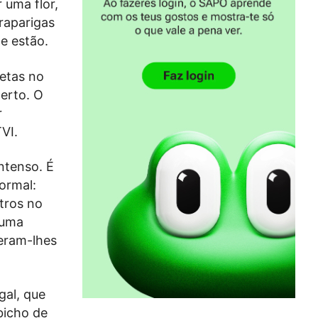
 uma flor,
raparigas
e estão.
etas no
erto. O
r
VI.
ntenso. É
ormal:
tros no
 uma
zeram-lhes
gal, que
bicho de