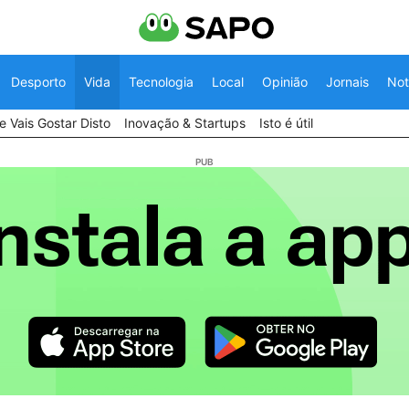
Desporto
Vida
Tecnologia
Local
Opinião
Jornais
Not
 Vais Gostar Disto
Inovação & Startups
Isto é útil