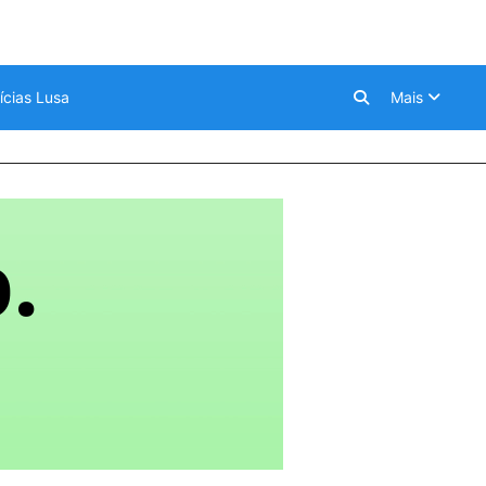
ícias Lusa
Mais