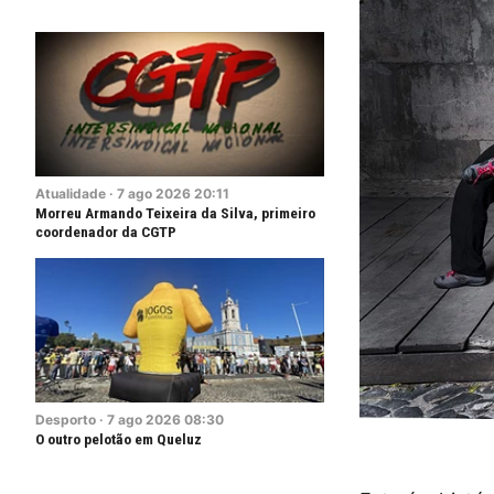
Atualidade
·
7
ago
2026
20:11
Morreu Armando Teixeira da Silva, primeiro
coordenador da CGTP
Desporto
·
7
ago
2026
08:30
O outro pelotão em Queluz