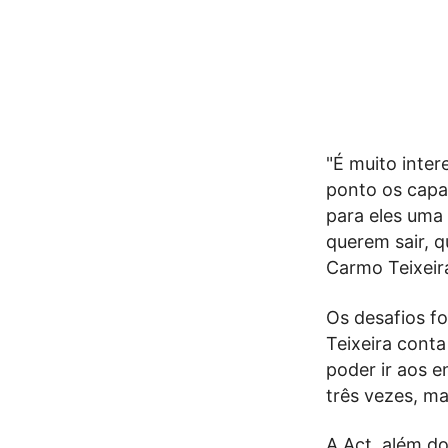
"É muito inter
ponto os capac
para eles uma
querem sair, 
Carmo Teixeir
Os desafios f
Teixeira cont
poder ir aos e
três vezes, m
A Act, além do