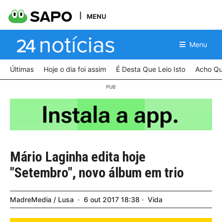
MENU
Menu
Últimas
Hoje o dia foi assim
É Desta Que Leio Isto
Acho Qu
Mário Laginha edita hoje
"Setembro", novo álbum em trio
MadreMedia / Lusa
6
out
2017
18:38
Vida