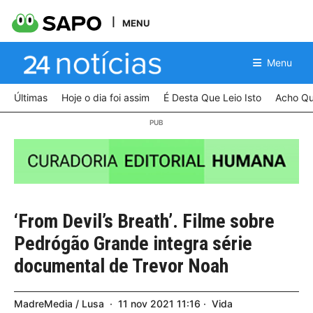
MENU
Menu
Últimas
Hoje o dia foi assim
É Desta Que Leio Isto
Acho Qu
‘From Devil’s Breath’. Filme sobre
Pedrógão Grande integra série
documental de Trevor Noah
MadreMedia / Lusa
11
nov
2021
11:16
Vida