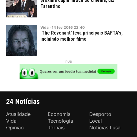
próxima dupla mítica do cinema, diz
Tarantino
Vida
·
14
fev
2016
22:40
'The Revenant' leva principais BAFTA's,
incluindo melhor filme
24 Notícias
Atualidade
Economia
Desporto
Vida
Tecnologia
Local
Opinião
Jornais
Notícias Lusa