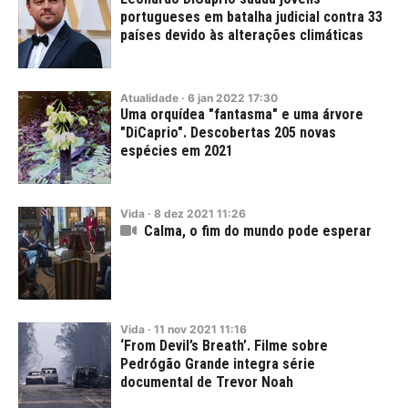
portugueses em batalha judicial contra 33
países devido às alterações climáticas
Atualidade
·
6
jan
2022
17:30
Uma orquídea "fantasma" e uma árvore
"DiCaprio". Descobertas 205 novas
espécies em 2021
Vida
·
8
dez
2021
11:26
Calma, o fim do mundo pode esperar
Vida
·
11
nov
2021
11:16
‘From Devil’s Breath’. Filme sobre
Pedrógão Grande integra série
documental de Trevor Noah