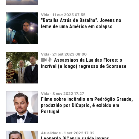
Vida
·
11
out
2025
07:55
"Batalha Atrás de Batalha". Jovens no
leme de uma América em colapso
Vida
·
21
out
2023
08:00
Assassinos da Lua das Flores: o
incrível (e longo) regresso de Scorsese
Vida
·
8
nov
2022
17:27
Filme sobre incêndio em Pedrógão Grande,
produzido por DiCaprio, é exibido em
Portugal
Atualidade
·
1
set
2022
17:32
Leonardo DiCaprio saúda jovens