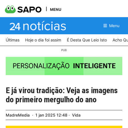
MENU
Menu
Últimas
Hoje o dia foi assim
É Desta Que Leio Isto
Acho Qu
E já virou tradição: Veja as imagens
do primeiro mergulho do ano
MadreMedia
1
jan
2025
12:48
Vida