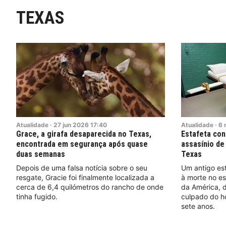
TEXAS
Atualidade
·
27
jun
2026
17:40
Atualidade
·
6
Grace, a girafa desaparecida no Texas,
Estafeta con
encontrada em segurança após quase
assasínio de
duas semanas
Texas
Depois de uma falsa notícia sobre o seu
Um antigo es
resgate, Gracie foi finalmente localizada a
à morte no e
cerca de 6,4 quilómetros do rancho de onde
da América, d
tinha fugido.
culpado do h
sete anos.