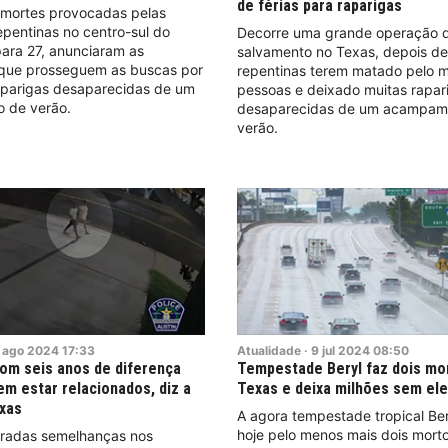
de férias para raparigas
mortes provocadas pelas
pentinas no centro-sul do
Decorre uma grande operação 
ara 27, anunciaram as
salvamento no Texas, depois d
 que prosseguem as buscas por
repentinas terem matado pelo 
aparigas desaparecidas de um
pessoas e deixado muitas rapar
 de verão.
desaparecidas de um acampam
verão.
ago
2024
17:33
Atualidade
·
9
jul
2024
08:50
om seis anos de diferença
Tempestade Beryl faz dois mo
m estar relacionados, diz a
Texas e deixa milhões sem ele
exas
A agora tempestade tropical Be
hoje pelo menos mais dois mort
radas semelhanças nos