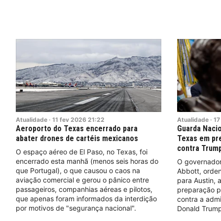
Atualidade
·
11
fev
2026
21:22
Atualidade
·
17
Aeroporto do Texas encerrado para
Guarda Nacio
abater drones de cartéis mexicanos
Texas em pr
contra Trum
O espaço aéreo de El Paso, no Texas, foi
encerrado esta manhã (menos seis horas do
O governador
que Portugal), o que causou o caos na
Abbott, orde
aviação comercial e gerou o pânico entre
para Austin, 
passageiros, companhias aéreas e pilotos,
preparação p
que apenas foram informados da interdição
contra a adm
por motivos de "segurança nacional".
Donald Trump