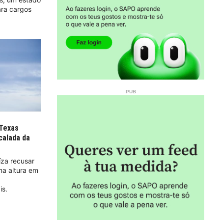
ra cargos
 Texas
calada da
íza recusar
ma altura em
is.