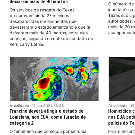
deixaram mais de 40 mortos
O número de 
inundações re
Os serviços de resgate do Texas
Texas subiu p
procuravam ainda 27 meninas
autoridades,
desaparecidas em enchentes que
mais de 20 r
devastaram o estado americano e que já
acampamento
deixaram mais de 40 mortos, entre eles
crianças, segundo o xerife do condado de
Kerr, Larry Lethia.
Atualidade
·
11
set
2024
16:38
Atualidade
·
16
Francine deverá atingir o estado de
Homicídios c
Louisiana, nos EUA, como furacão de
nos EUA pode
categoria 2
polícia do T
O fenómeno que começou por ser uma
Foram encont