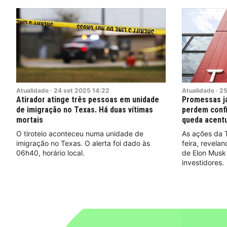
Atualidade
·
24
set
2025
14:22
Atualidade
·
2
Atirador atinge três pessoas em unidade
Promessas já
de imigração no Texas. Há duas vítimas
perdem confi
mortais
queda acent
O tiroteio aconteceu numa unidade de
As ações da 
imigração no Texas. O alerta foi dado às
feira, revel
06h40, horário local.
de Elon Musk
investidores.