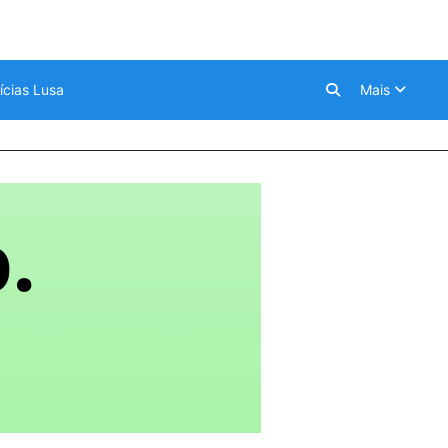
ícias Lusa
Mais