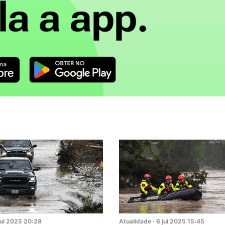
ul
2025
20:28
Atualidade
·
6
jul
2025
15:45