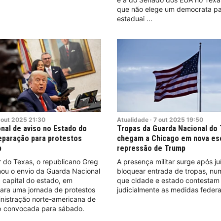
que não elege um democrata pa
estaduai
out
2025
21:30
Atualidade
·
7
out
2025
19:50
nal de aviso no Estado do
Tropas da Guarda Nacional do
eparação para protestos
chegam a Chicago em nova es
p
repressão de Trump
 do Texas, o republicano Greg
A presença militar surge após ju
nou o envio da Guarda Nacional
bloquear entrada de tropas, nu
a capital do estado, em
que cidade e estado contestam
ara uma jornada de protestos
judicialmente as medidas federa
inistração norte-americana de
 convocada para sábado.