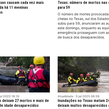
exas causam cada vez mais
Texas: número de mortos nas 
da há 11 meninas
para 59
as
O número de mortes provocada
cheias no Texas, sul dos Estado
subiu para 59, anunciaram as a
este domingo, enquanto as equ
emergência prosseguem com as
de busca dos desaparecidos.
ul
2025
16:10
Atualidade
·
5
jul
2025
08:58
s deixam 27 mortos e mais de
Inundações no Texas matam 2
de idade desaparecidos
deixam muitos desaparecidos