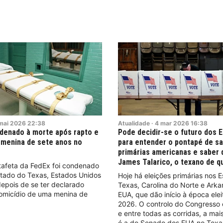
mai
2026
22:38
Atualidade
·
4
mar
2026
16:38
denado à morte após rapto e
Pode decidir-se o futuro dos 
 menina de sete anos no
para entender o pontapé de sa
primárias americanas e saber
James Talarico, o texano de q
tafeta da FedEx foi condenado
stado do Texas, Estados Unidos
Hoje há eleições primárias nos 
epois de se ter declarado
Texas, Carolina do Norte e Arka
omicídio de uma menina de
EUA, que dão início à época elei
2026. O controlo do Congresso 
e entre todas as corridas, a ma
é a do Senado dos EUA no Texa