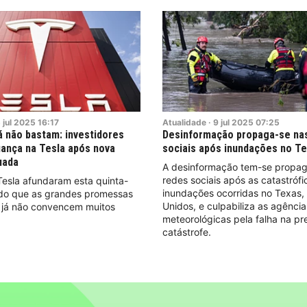
5
jul
2025
16:17
Atualidade
·
9
jul
2025
07:25
 não bastam: investidores
Desinformação propaga-se na
ança na Tesla após nova
sociais após inundações no T
uada
A desinformação tem-se propa
redes sociais após as catastrófi
Tesla afundaram esta quinta-
inundações ocorridas no Texas,
ando que as grandes promessas
Unidos, e culpabiliza as agência
 já não convencem muitos
meteorológicas pela falha na pr
catástrofe.