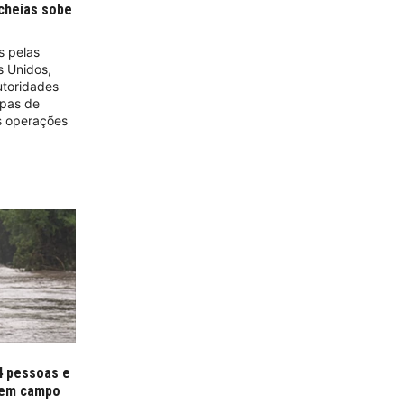
cheias sobe
s pelas
s Unidos,
utoridades
ipas de
 operações
4 pessoas e
 em campo