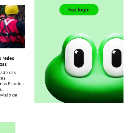
s redes
exas
gado nas
cas
 nos Estados
s
evisão da