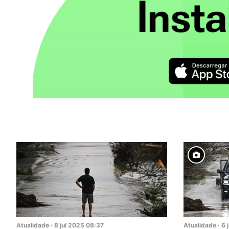
Atualidade
·
8
jul
2025
08:37
Atualidade
·
6
j