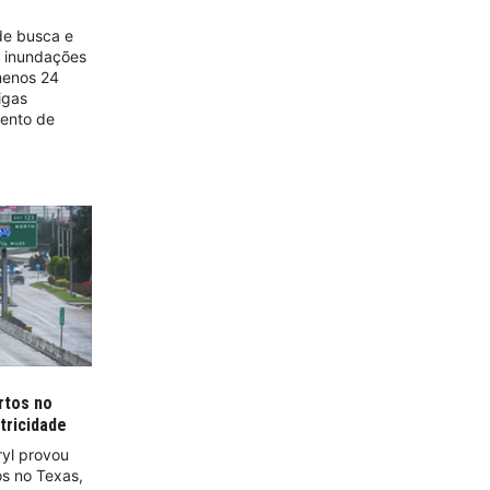
de busca e
e inundações
menos 24
igas
ento de
rtos no
tricidade
ryl provou
os no Texas,