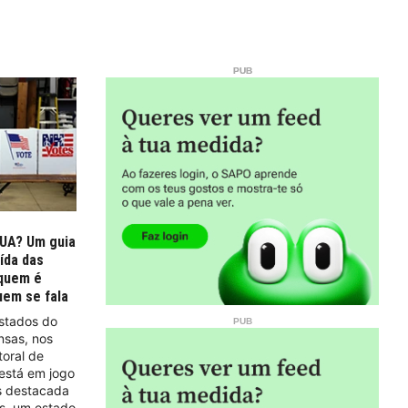
EUA? Um guia
ída das
 quem é
uem se fala
Estados do
nsas, nos
toral de
está em jogo
is destacada
s, um estado