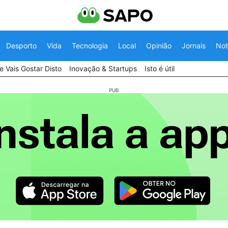
Desporto
Vida
Tecnologia
Local
Opinião
Jornais
Not
 Vais Gostar Disto
Inovação & Startups
Isto é útil