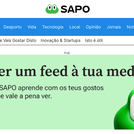
Desporto
Vida
Tecnologia
Local
Opinião
Jornais
Not
 Vais Gostar Disto
Inovação & Startups
Isto é útil