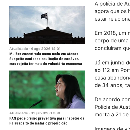
A polícia de A
agora que os 
estar relacion
Em 2018, um m
corpo de uma 
concluíram qu
Atualidade
·
4
ago
2026
14:01
Mulher encontrada numa mala em Atenas.
Suspeito confessa ocultação de cadáver,
Já em junho d
mas rejeita ter matado voluntária escocesa
ao 112 em Por
casa abandona
de 34 anos, t
De acordo co
Polícia de Aus
Atualidade
·
31
jul
2026
17:30
morta a 21 de 
PAN pede prisão preventiva para inspetor da
PJ suspeito de matar o próprio cão
Imagens de víd