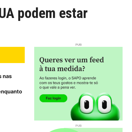
EUA podem estar
s nas
 enquanto