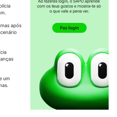
lícia
am.
, mas após
 cenário
cia
hanças
de um
mas.