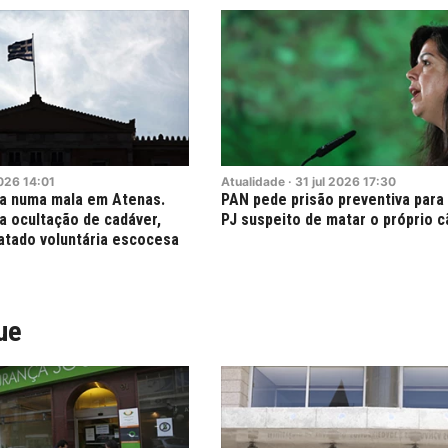
026
14:01
Atualidade
·
31
jul
2026
17:30
a numa mala em Atenas.
PAN pede prisão preventiva para 
a ocultação de cadáver,
PJ suspeito de matar o próprio c
atado voluntária escocesa
ue