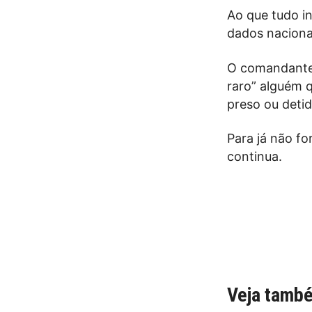
Ao que tudo i
dados naciona
O comandante d
raro” alguém q
preso ou detid
Para já não fo
continua.
Veja tamb