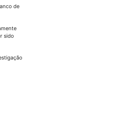
banco de
vamente
r sido
estigação