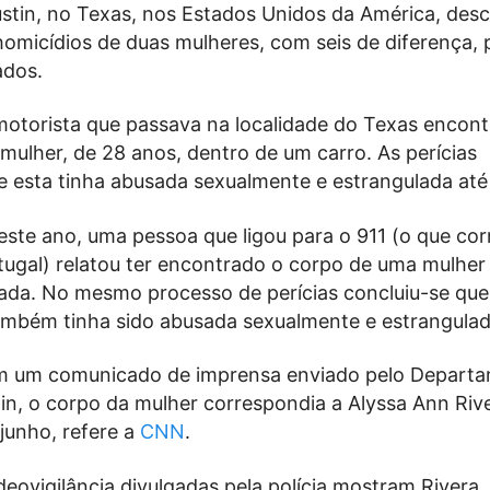
ustin, no Texas, nos Estados Unidos da América, desc
homicídios de duas mulheres, com seis de diferença,
ados.
otorista que passava na localidade do Texas encont
mulher, de 28 anos, dentro de um carro. As perícias
e esta tinha abusada sexualmente e estrangulada até
este ano, uma pessoa que ligou para o 911 (o que co
tugal) relatou ter encontrado o corpo de uma mulhe
da. No mesmo processo de perícias concluiu-se que 
ambém tinha sido abusada sexualmente e estrangulad
m um comunicado de imprensa enviado pelo Depart
tin, o corpo da mulher correspondia a Alyssa Ann Riv
junho, refere a
CNN
.
eovigilância divulgadas pela polícia mostram Rivera