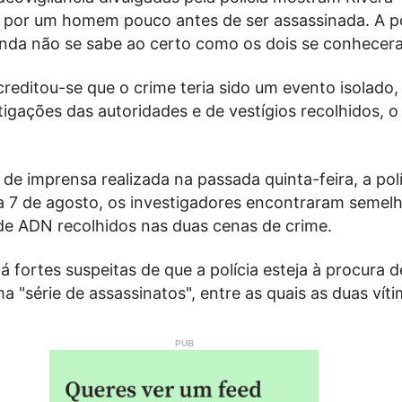
or um homem pouco antes de ser assassinada. A po
inda não se sabe ao certo como os dois se conhecer
creditou-se que o crime teria sido um evento isolado
igações das autoridades e de vestígios recolhidos, o
de imprensa realizada na passada quinta-feira, a polí
 a 7 de agosto, os investigadores encontraram semel
 de ADN recolhidos nas duas cenas de crime.
 fortes suspeitas de que a polícia esteja à procura 
a "série de assassinatos", entre as quais as duas víti