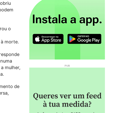
obriu
 podem
rou o
 à morte.
rresponde
r numa
a mulher,
a.
amento de
ersa,