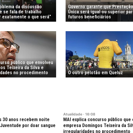
roblema da discussão
Governo garante que Prestação
 se fala de trabalho
Única será igual ou superior pa
r exatamente o que será"
futuros beneficiários
curso público que envolveu
s Teixeira da Silva e
ridades no procedimento
O outro pelotão em Queluz
Atualidade
·
16:08
s 30 anos recebem noite
MAI explica concurso público que
Juventude por doar sangue
empresa Domingos Teixeira da Silv
irregularidades no procedimento