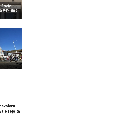
 Social
ra 94% dos
 envolveu
a e rejeita