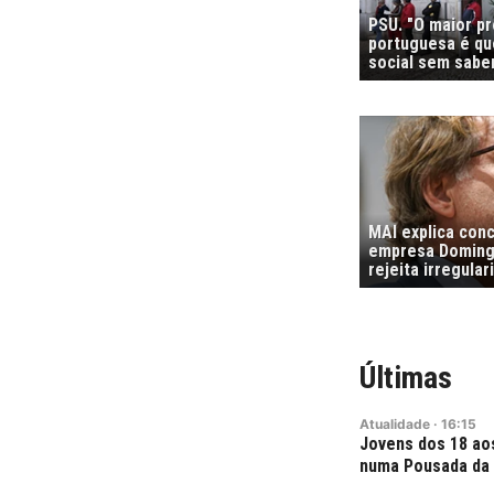
PSU. "O maior p
portuguesa é que
social sem sabe
MAI explica con
empresa Domingo
rejeita irregula
Últimas
Atualidade
·
16:15
Jovens dos 18 ao
numa Pousada da 