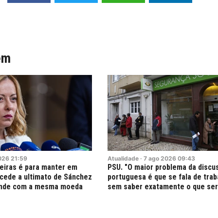
ém
026
21:59
Atualidade
·
7
ago
2026
09:43
teiras é para manter em
PSU. "O maior problema da discu
o cede a ultimato de Sánchez
portuguesa é que se fala de trab
onde com a mesma moeda
sem saber exatamente o que ser