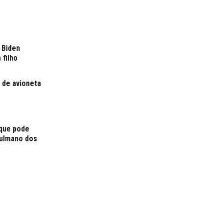
 Biden
 filho
 de avioneta
 que pode
çulmano dos