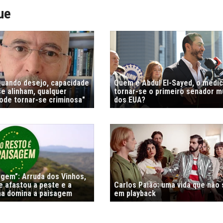
ue
"Quando desejo, capacidade
Quem é Abdul El-Sayed, o médi
e alinham, qualquer
tornar-se o primeiro senador 
de tornar-se criminosa"
dos EUA?
agem": Arruda dos Vinhos,
e afastou a peste e a
Carlos Paião: uma vida que não
nha domina a paisagem
em playback