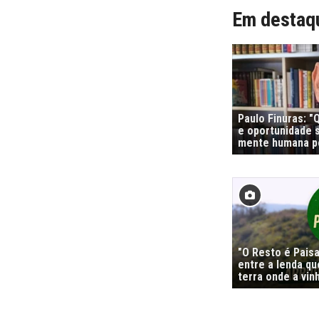
Em destaq
Paulo Finuras: 
e oportunidade s
mente humana po
"O Resto é Pais
entre a lenda qu
terra onde a vi