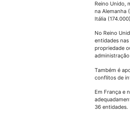
Reino Unido, 
na Alemanha (
Itália (174.00
No Reino Unido
entidades nas
propriedade o
administração
Também é apo
conflitos de 
Em França e n
adequadamente
36 entidades.