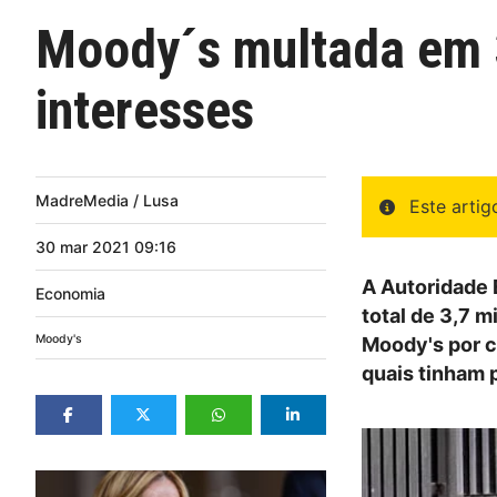
Moody´s multada em 3
interesses
MadreMedia / Lusa
Este arti
30
mar
2021
09:16
A Autoridade 
Economia
total de 3,7 m
Moody's
Moody's por c
quais tinham 