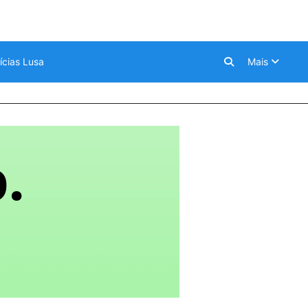
ícias Lusa
Mais