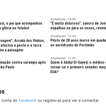
Atualidade
·
14:05
si, o pai que acompanhou
"É muito doloroso": cancro de Joe
à glória no futebol
espalhou-se para os ossos, revela
Atualidade
·
12:45
Piloto de 28 anos morre em queda
isagem": Arruda dos Vinhos,
no aeródromo de Portimão
 afastou a peste e a terra
ina a paisagem
Atualidade
·
11:20
acinação contra sarampo após
Quem é Abdul El-Sayed, o médico
ão Paulo
tornar-se o primeiro senador mu
EUA?
os
a conta do
Facebook
ou registe-se para ver e comentar