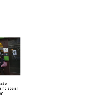
ssão
alho social
á"