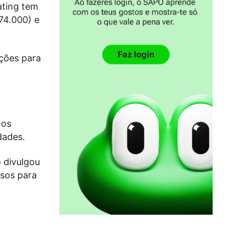
ating tem
74.000) e
ações para
 os
dades.
 divulgou
sos para