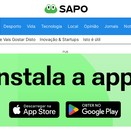
Desporto
Vida
Tecnologia
Local
Opinião
Jornais
Not
 Vais Gostar Disto
Inovação & Startups
Isto é útil