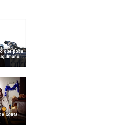
co que pode
muçulmano
 se conta