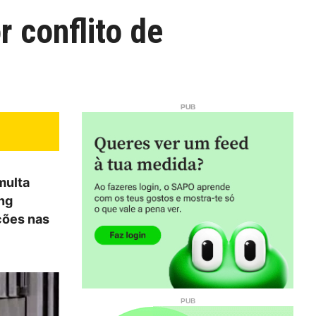
 conflito de
multa
ing
ções nas