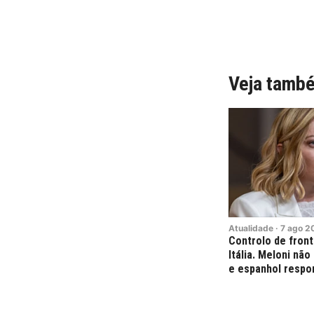
Veja tamb
Atualidade
·
7
ago
2
Controlo de fron
Itália. Meloni nã
e espanhol resp