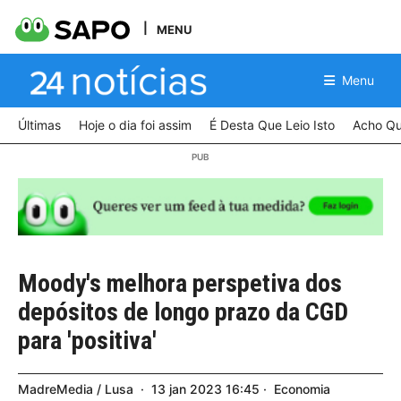
MENU
Menu
Últimas
Hoje o dia foi assim
É Desta Que Leio Isto
Acho Qu
Moody's melhora perspetiva dos
depósitos de longo prazo da CGD
para 'positiva'
MadreMedia / Lusa
13
jan
2023
16:45
Economia