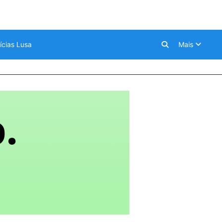
ícias Lusa
Mais