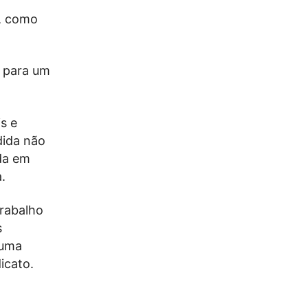
, como
s para um
s e
dida não
ada em
.
trabalho
s
 uma
icato.