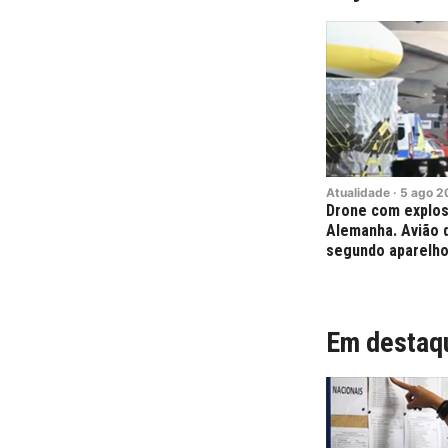
Atualidade
·
5
ago
2
Drone com explos
Alemanha. Avião d
segundo aparelh
Em destaq