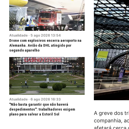
Atualidade
·
5
ago
2026
13:54
Drone com explosivos encerra aeroporto na
Alemanha. Avião da DHL atingido por
segundo aparelho
Atualidade
·
6
ago
2026
16:33
"Não basta garantir que não haverá
despedimentos": trabalhadores exigem
A greve dos tr
plano para salvar a Estoril Sol
companhia, ao
afetará cerca