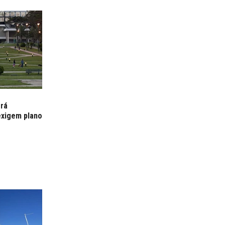
erá
exigem plano