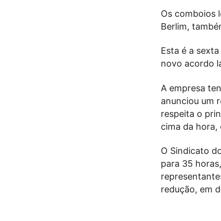
Os comboios l
Berlim, també
Esta é a sext
novo acordo l
A empresa tent
anunciou um r
respeita o pri
cima da hora,
O Sindicato d
para 35 horas,
representante
redução, em du