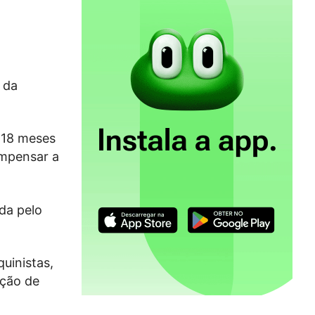
 da
 18 meses
ompensar a
da pelo
uinistas,
ação de