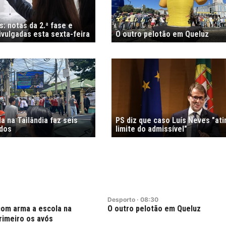
: notas da 2.ª fase e
vulgadas esta sexta-feira
O outro pelotão em Queluz
 na Tailândia faz seis
PS diz que caso Luís Neves "ati
idos
limite do admissível"
Desporto
·
08:30
com arma a escola na
O outro pelotão em Queluz
rimeiro os avós