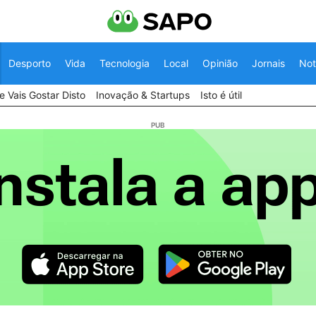
Desporto
Vida
Tecnologia
Local
Opinião
Jornais
Not
 Vais Gostar Disto
Inovação & Startups
Isto é útil