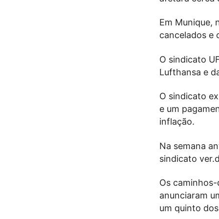
Em Munique, n
cancelados e 
O sindicato U
Lufthansa e da
O sindicato e
e um pagament
inflação.
Na semana ant
sindicato ver.d
Os caminhos-d
anunciaram um
um quinto dos