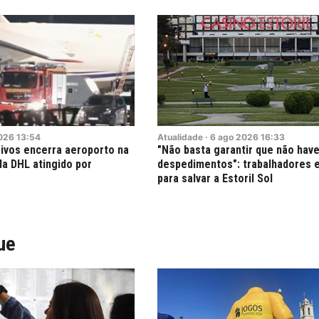
026
13:54
Atualidade
·
6
ago
2026
16:33
ivos encerra aeroporto na
"Não basta garantir que não hav
a DHL atingido por
despedimentos": trabalhadores 
o
para salvar a Estoril Sol
ue