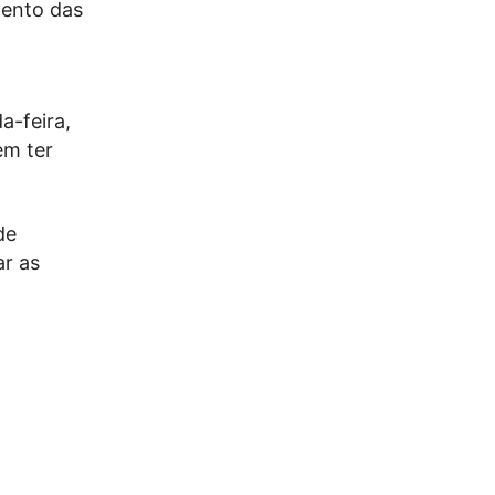
mento das
a-feira,
em ter
de
ar as