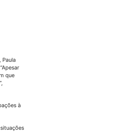
, Paula
 “Apesar
em que
”,
pações à
 situações