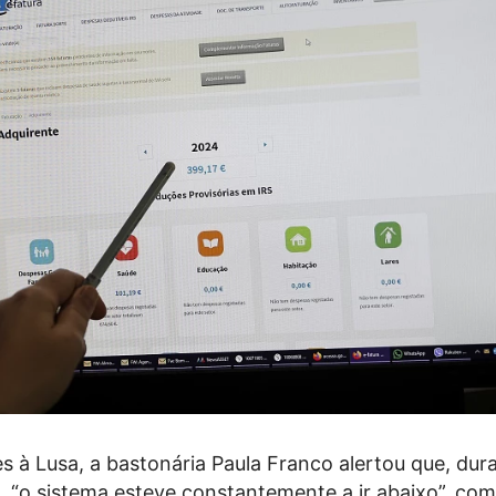
 à Lusa, a bastonária Paula Franco alertou que, dur
 “o sistema esteve constantemente a ir abaixo”, com