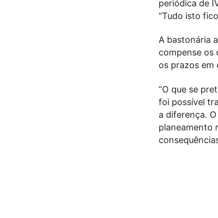
periódica de I
“Tudo isto fic
A bastonária a
compense os d
os prazos em 
“O que se pre
foi possível t
a diferença. O
planeamento r
consequências