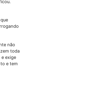
ficou.
 que
orrogando
nte não
fazem toda
 e exige
to e tem