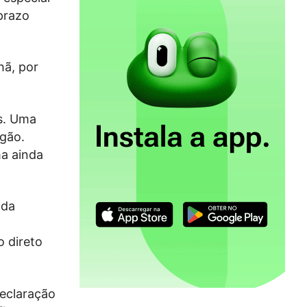
prazo
hã, por
is. Uma
agão.
a ainda
 da
o direto
declaração