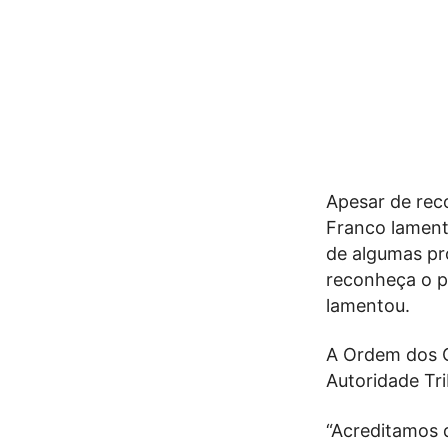
Apesar de rec
Franco lament
de algumas pr
reconheça o pr
lamentou.
A Ordem dos C
Autoridade Tr
“Acreditamos q