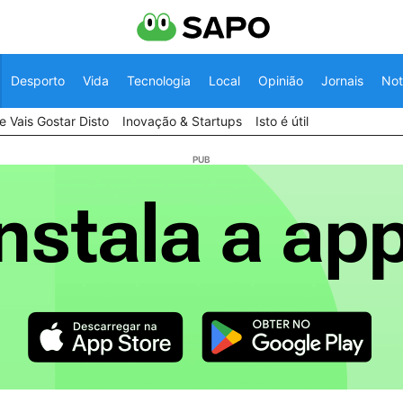
Desporto
Vida
Tecnologia
Local
Opinião
Jornais
Not
 Vais Gostar Disto
Inovação & Startups
Isto é útil