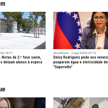
ém
026
18:11
Atualidade
·
3
ago
2026
07:13
 Notas da 2.ª fase saem,
Delcy Rodríguez pede aos venez
s deixam alunos à espera
pouparem água e eletricidade de
"Superniño"
ue