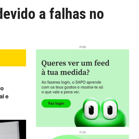
devido a falhas no
do
al e