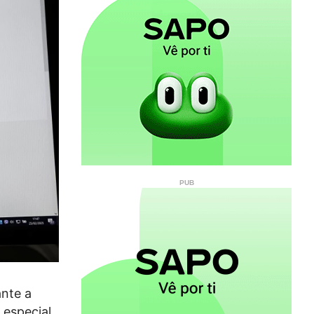
ante a
 especial