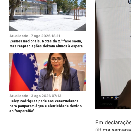
Atualidade
·
7
ago
2026
18:11
Exames nacionais. Notas da 2.ª fase saem,
mas reapreciações deixam alunos à espera
Atualidade
·
3
ago
2026
07:13
Delcy Rodríguez pede aos venezuelanos
para pouparem água e eletricidade devido
ao "Superniño"
Em declarações
última semana,