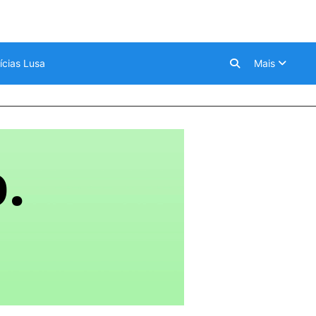
ícias Lusa
Mais