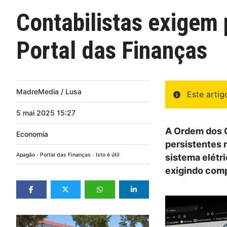
Contabilistas exigem 
Portal das Finanças
MadreMedia / Lusa
Este arti
5
mai
2025
15:27
A Ordem dos C
Economia
persistentes 
Apagão
Portal das Finanças
Isto é útil
sistema elétr
exigindo com