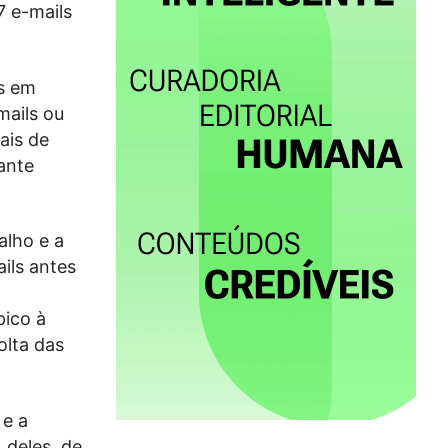
7 e-mails
os em
mails ou
ais de
ante
alho e a
ils antes
pico à
olta das
 e a
 deles, de