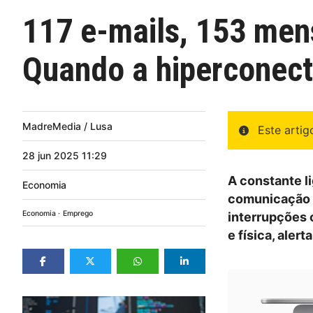
117 e-mails, 153 men
Quando a hiperconect
MadreMedia / Lusa
Este arti
28
jun
2025
11:29
A constante l
Economia
comunicação e
Economia
Emprego
interrupções 
e física, aler