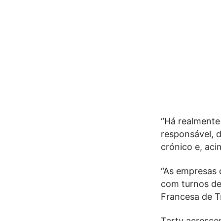
“Há realmente 
responsável, 
crónico e, aci
“As empresas 
com turnos de
Francesa de T
Tarty acresce