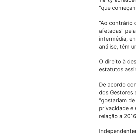
“que começam a
“Ao contrário 
afetadas” pela
intermédia, en
análise, têm u
O direito à de
estatutos ass
De acordo com 
dos Gestores 
“gostariam de 
privacidade e
relação a 2016
Independentem