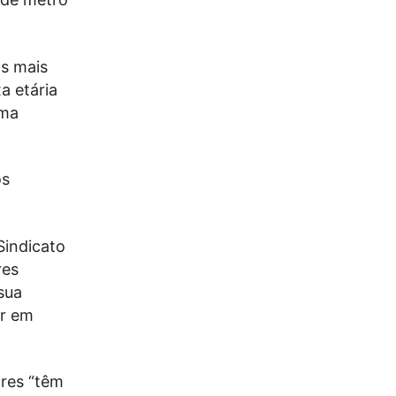
as mais
a etária
ima
os
Sindicato
res
sua
or em
res “têm