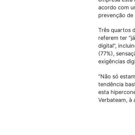
acordo com um
prevenção de
Três quartos 
referem ter “j
digital”, incl
(77%), sensaç
exigências digi
“Não só estam
tendência bast
esta hipercone
Verbateam, à 