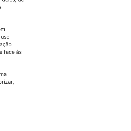
e
bém
 uso
ração
e face às
uma
rizar,