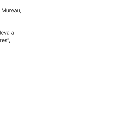
e Mureau,
leva a
res”,