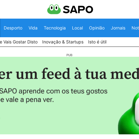
Desporto
Vida
Tecnologia
Local
Opinião
Jornais
Not
 Vais Gostar Disto
Inovação & Startups
Isto é útil