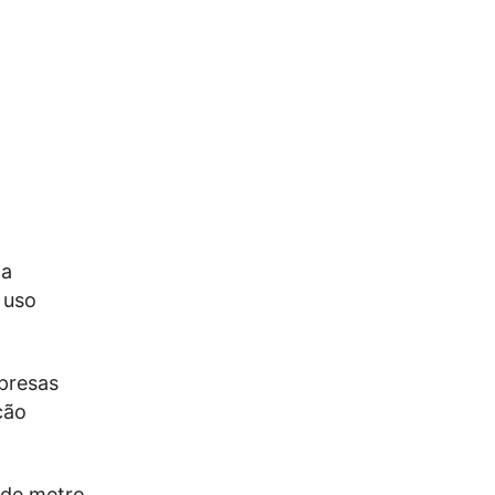
 a
 uso
presas
ção
 de metro