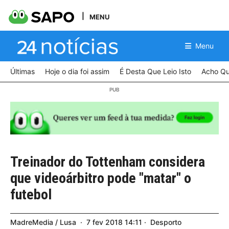
MENU
Menu
Últimas
Hoje o dia foi assim
É Desta Que Leio Isto
Acho Qu
Treinador do Tottenham considera
que videoárbitro pode "matar" o
futebol
MadreMedia / Lusa
7
fev
2018
14:11
Desporto