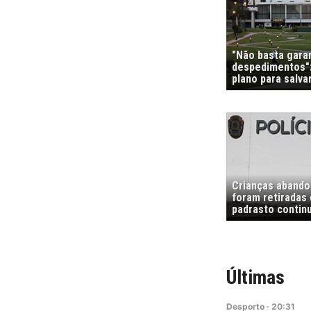
"Não basta garan
despedimentos":
plano para salvar
Crianças abando
foram retiradas
padrasto contin
Últimas
Desporto
·
20:31