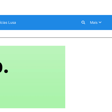
ícias Lusa
Mais