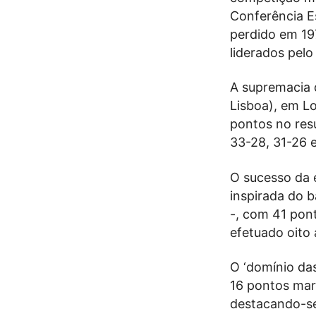
Conferência E
perdido em 197
liderados pelo
A supremacia 
Lisboa), em L
pontos no resu
33-28, 31-26 e
O sucesso da 
inspirada do 
-, com 41 pon
efetuado oito 
O ‘domínio das
16 pontos mar
destacando-se