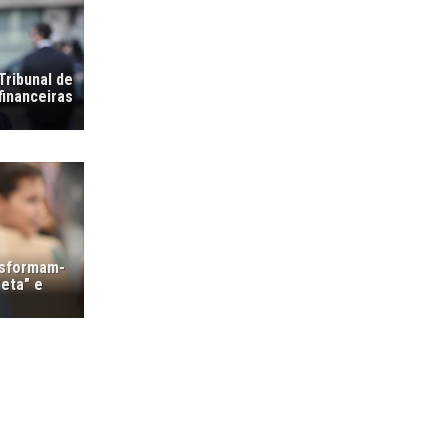
Tribunal de
financeiras
nsformam-
eta" e