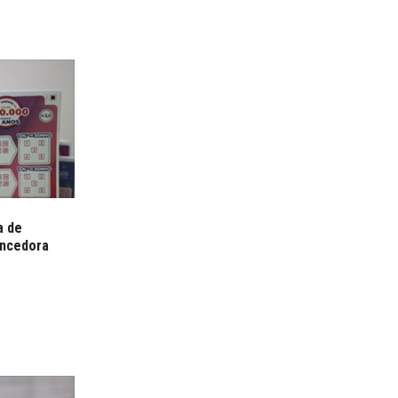
a de
encedora