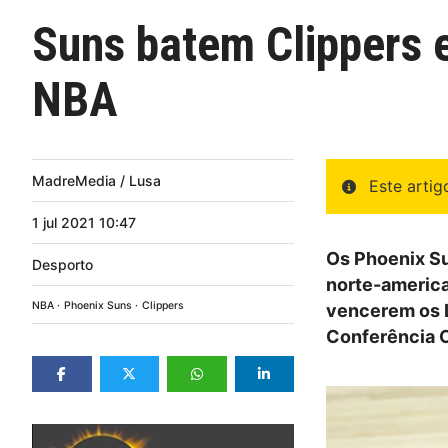
Suns batem Clippers e
NBA
MadreMedia / Lusa
Este arti
1
jul
2021
10:47
Os Phoenix Sun
Desporto
norte-america
NBA
Phoenix Suns
Clippers
vencerem os L
Conferência 