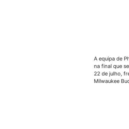
A equipa de P
na final que s
22 de julho, f
Milwaukee Buc