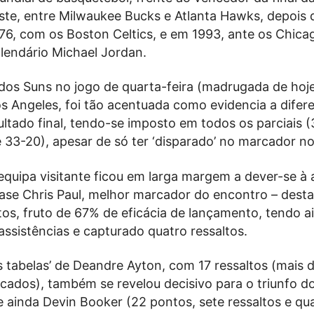
ste, entre Milwaukee Bucks e Atlanta Hawks, depois 
6, com os Boston Celtics, e em 1993, ante os Chicag
 lendário Michael Jordan.
dos Suns no jogo de quarta-feira (madrugada de hoj
os Angeles, foi tão acentuada como evidencia a difer
ltado final, tendo-se imposto em todos os parciais (
 33-20), apesar de só ter ‘disparado’ no marcador no
equipa visitante ficou em larga margem a dever-se à
base Chris Paul, melhor marcador do encontro – dest
tos, fruto de 67% de eficácia de lançamento, tendo a
assistências e capturado quatro ressaltos.
 tabelas’ de Deandre Ayton, com 17 ressaltos (mais 
cados), também se revelou decisivo para o triunfo d
 ainda Devin Booker (22 pontos, sete ressaltos e qu