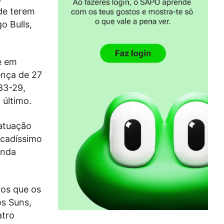
de terem
o Bulls,
e em
ença de 27
33-29,
 último.
 atuação
acadíssimo
inda
dos que os
os Suns,
atro