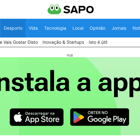
Desporto
Vida
Tecnologia
Local
Opinião
Jornais
Not
 Vais Gostar Disto
Inovação & Startups
Isto é útil