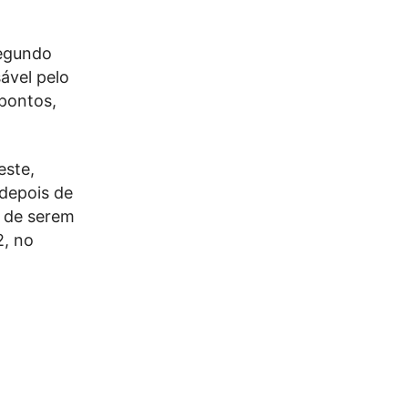
segundo
ável pelo
 pontos,
este,
 depois de
s de serem
2, no