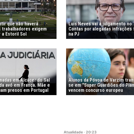
tir que não haverá
Luís Neves vai a julgamento no 
 trabalhadores exigem
Contas por alegadas infrações 
 a Estoril Sol
na PJ
nadas em Alcácer do Sal
Alunos da Póvoa de Varzim tra
 da avó em França. Mãe e
se em "Super Guardiões do Plan
uam presos em Portugal
vencem concurso europeu
Atualidade
·
20:23