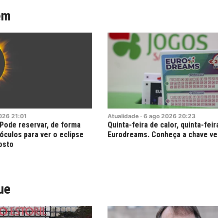
ém
026
21:01
Atualidade
·
6
ago
2026
20:23
 Pode reservar, de forma
Quinta-feira de calor, quinta-feir
 óculos para ver o eclipse
Eurodreams. Conheça a chave v
osto
ue