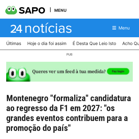
MENU
Menu
Últimas
Hoje o dia foi assim
É Desta Que Leio Isto
Acho Qu
Montenegro "formaliza" candidatura
ao regresso da F1 em 2027: "os
grandes eventos contribuem para a
promoção do país"