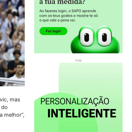
vic, mas
 do
a melhor”,