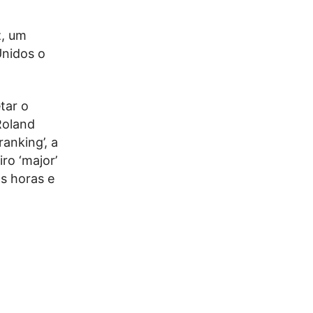
z, um
Unidos o
tar o
Roland
anking’, a
ro ‘major’
as horas e