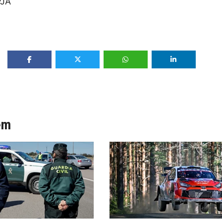
PJA
ém