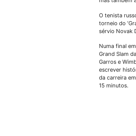
mas também a
O tenista rus
torneio do ‘Gr
sérvio Novak D
Numa final em
Grand Slam da
Garros e Wimbl
escrever histó
da carreira em
15 minutos.