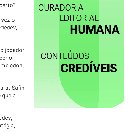
certo”
 vez o
ededev,
ro jogador
cer o
Wimbledon,
arat Safin
 que a
edev,
tégia,