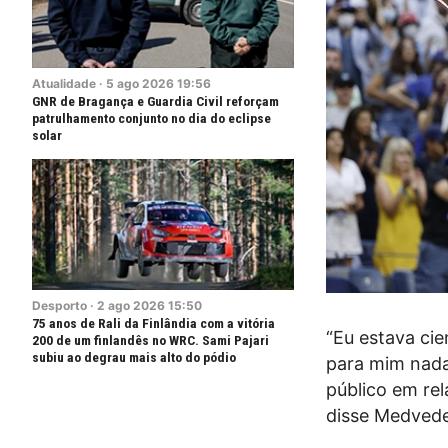
Atualidade
·
5
ago
2026
19:56
GNR de Bragança e Guardia Civil reforçam
patrulhamento conjunto no dia do eclipse
solar
Desporto
·
2
ago
2026
15:50
75 anos de Rali da Finlândia com a vitória
“Eu estava ci
200 de um finlandês no WRC. Sami Pajari
subiu ao degrau mais alto do pódio
para mim nada
público em rel
disse Medvede