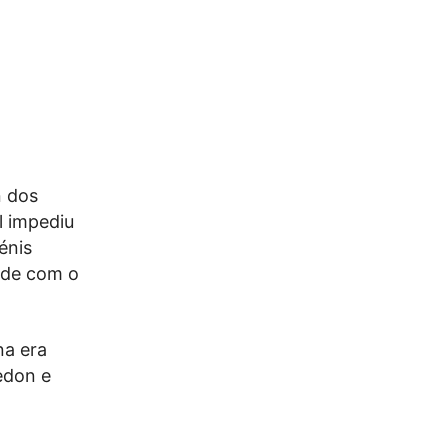
n dos
l impediu
énis
ade com o
na era
edon e