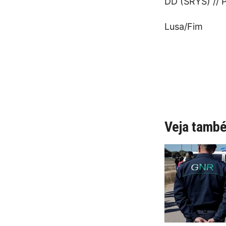
DD (SRYS) // 
Lusa/Fim
Veja tamb