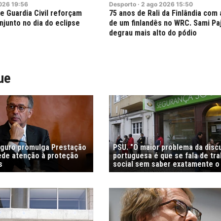
026
19:56
Desporto
·
2
ago
2026
15:50
e Guardia Civil reforçam
75 anos de Rali da Finlândia com 
junto no dia do eclipse
de um finlandês no WRC. Sami Paj
degrau mais alto do pódio
ue
eguro promulga Prestação
PSU. "O maior problema da disc
pede atenção à proteção
portuguesa é que se fala de tra
s
social sem saber exatamente o