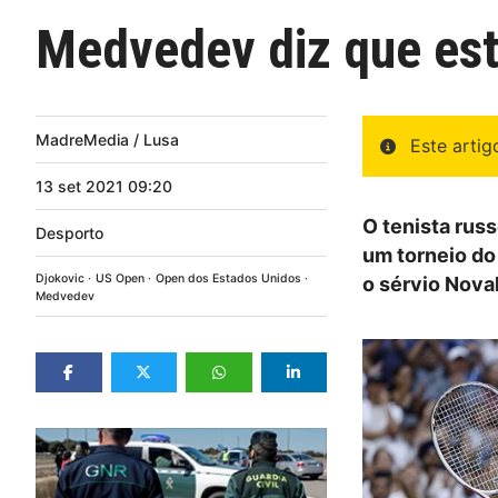
Medvedev diz que est
MadreMedia / Lusa
Este arti
13
set
2021
09:20
O tenista rus
Desporto
um torneio do 
Djokovic
US Open
Open dos Estados Unidos
o sérvio Nova
Medvedev