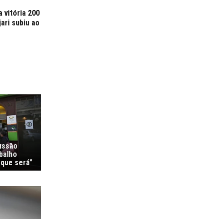
a vitória 200
ari subiu ao
ussão
balho
 que será"