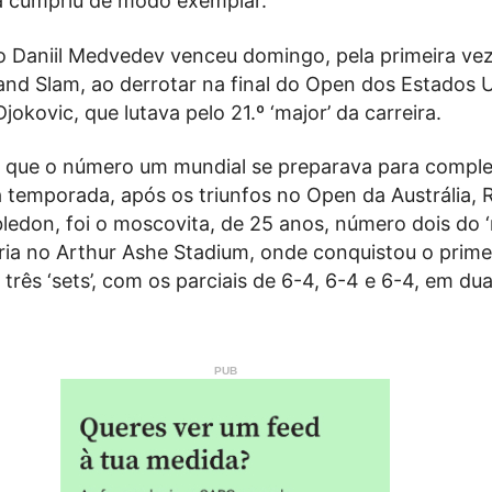
 cumpriu de modo exemplar.
so Daniil Medvedev venceu domingo, pela primeira ve
and Slam, ao derrotar na final do Open dos Estados 
jokovic, que lutava pelo 21.º ‘major’ da carreira.
 que o número um mundial se preparava para comple
 temporada, após os triunfos no Open da Austrália, 
edon, foi o moscovita, de 25 anos, número dois do ‘r
ria no Arthur Ashe Stadium, onde conquistou o primei
 três ‘sets’, com os parciais de 6-4, 6-4 e 6-4, em du