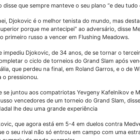
so disse que sempre manteve o seu plano “e deu tudo 
mei, Djokovic é o melhor tenista do mundo, mas desta
superior porque me antecipei” ao adversário, disse M
 o primeiro russo a vencer em Flushing Meadows.
impediu Djokovic, de 34 anos, de se tornar o tercei
completar o ciclo de torneios do Grand Slam após ven
lia, que perdeu na final, em Roland Garros, e o de 
a o pressionou.
 se juntou aos compatriotas Yevgeny Kafelnikov e M
russo vencedores de um torneio do Grand Slam, disse
Nadal lhe deu uma grande experiência
kovic, que agora está em 5-4 em duelos contra Medv
e o seu rival não só entrou em campo com uma estra