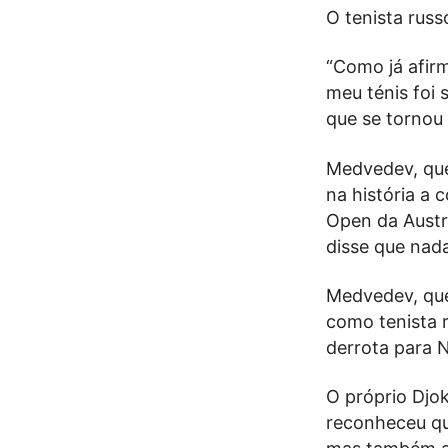
O tenista rus
“Como já afir
meu ténis foi 
que se tornou
Medvedev, que 
na história a 
Open da Austrá
disse que nad
Medvedev, que
como tenista 
derrota para 
O próprio Djo
reconheceu qu