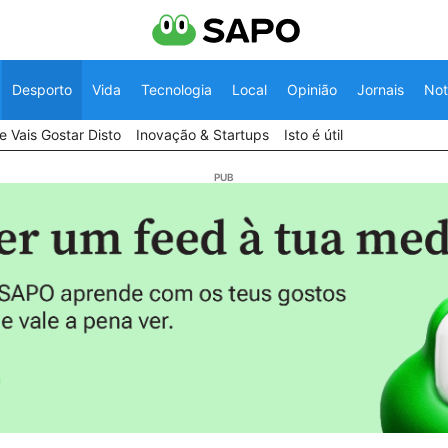
Desporto
Vida
Tecnologia
Local
Opinião
Jornais
Not
 Vais Gostar Disto
Inovação & Startups
Isto é útil