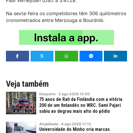
Paul Verheyden (Daf) a 3:41.28.
Na sexta-feira os competidores têm 306 quilómetros
cronometrados entre Merzouga e Bourdnib.
Veja também
Desporto
·
2
ago
2026
15:50
75 anos de Rali da Finlândia com a vitória
200 de um finlandês no WRC. Sami Pajari
subiu ao degrau mais alto do pódio
Atualidade
·
4
ago
2026
11:13
Universidade do Minho cria marcas