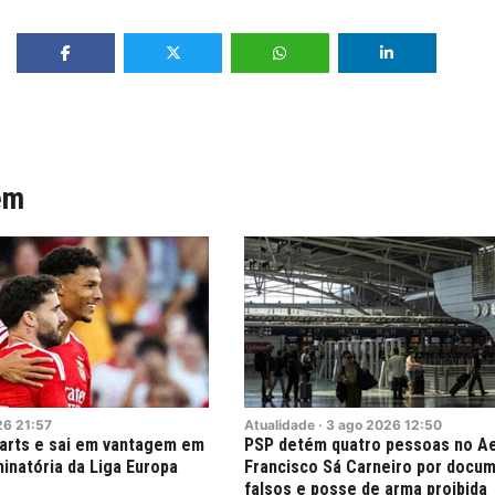
ém
26
21:57
Atualidade
·
3
ago
2026
12:50
earts e sai em vantagem em
PSP detém quatro pessoas no A
inatória da Liga Europa
Francisco Sá Carneiro por docu
falsos e posse de arma proibida