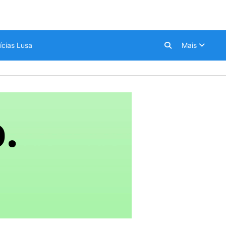
ícias Lusa
Mais