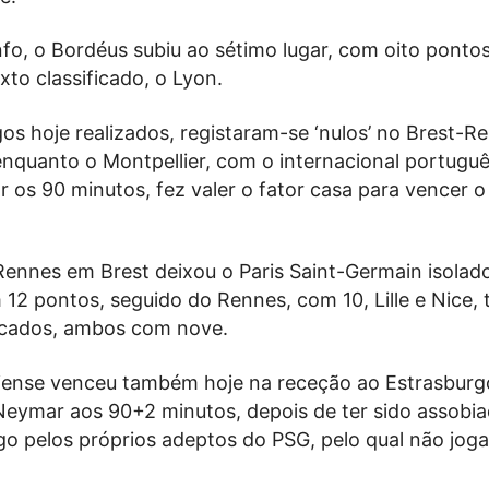
fo, o Bordéus subiu ao sétimo lugar, com oito pontos
to classificado, o Lyon.
os hoje realizados, registaram-se ‘nulos’ no Brest-R
enquanto o Montpellier, com o internacional portugu
 os 90 minutos, fez valer o fator casa para vencer o
ennes em Brest deixou o Paris Saint-Germain isolad
 12 pontos, seguido do Rennes, com 10, Lille e Nice, 
ficados, ambos com nove.
siense venceu também hoje na receção ao Estrasburg
Neymar aos 90+2 minutos, depois de ter sido assobi
go pelos próprios adeptos do PSG, pelo qual não jog