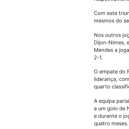
Com este triun
mesmos do sex
Nos outros jog
Dijon-Nimes, 
Mendes a jogar
2-1.
O empate do R
liderança, com
quarto classi
A equipa pari
a um golo de 
e durante o jo
quatro meses.