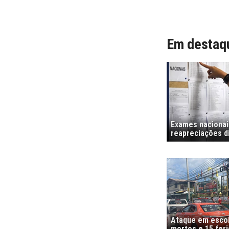
Em destaq
Exames nacionais
reapreciações di
Ataque em escola
mortos e 15 fer