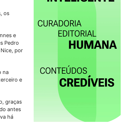
, os
ennes e
ês Pedro
 Nice, por
o na
terceiro e
o, graças
ado antes
ava há