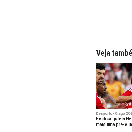
Veja tamb
Desporto
·
6
ago
20
Benfica goleia H
mais uma pré-elim