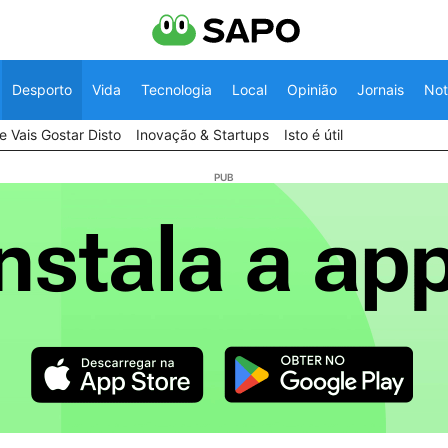
Desporto
Vida
Tecnologia
Local
Opinião
Jornais
Not
 Vais Gostar Disto
Inovação & Startups
Isto é útil