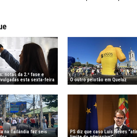
ue
: notas da 2.ª fase e
vulgadas esta sexta-feira
O outro pelotão em Queluz
 na Tailândia faz seis
PS diz que caso Luís Neves "ati
idos
limite do admissível"