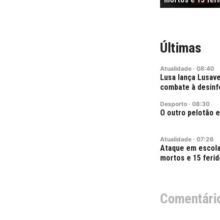
Últimas
Atualidade
·
08:40
Lusa lança Lusave
combate à desin
Desporto
·
08:30
O outro pelotão 
Atualidade
·
07:26
Ataque em escola 
mortos e 15 feri
Comentári