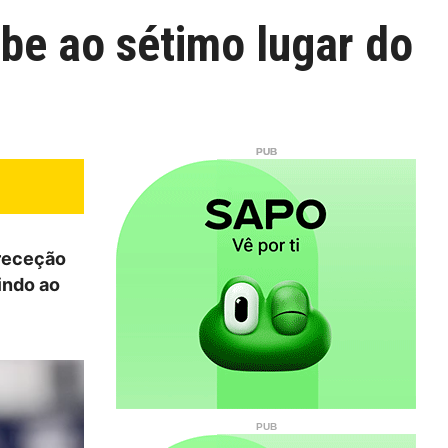
obe ao sétimo lugar do
 receção
bindo ao