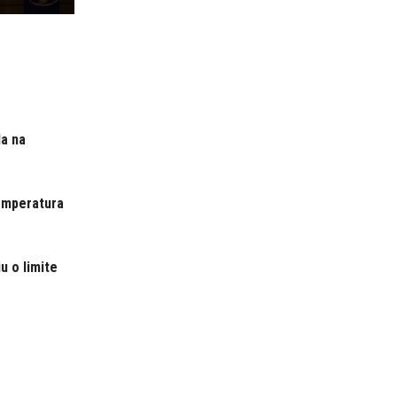
a na
emperatura
u o limite