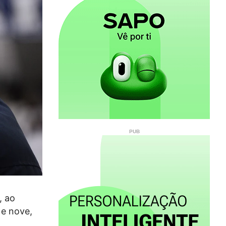
, ao
 e nove,