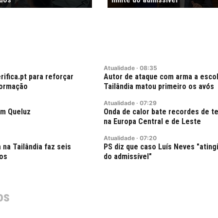
Atualidade
·
08:35
rifica.pt para reforçar
Autor de ataque com arma a escol
formação
Tailândia matou primeiro os avós
Atualidade
·
07:29
em Queluz
Onda de calor bate recordes de t
na Europa Central e de Leste
Atualidade
·
07:20
na Tailândia faz seis
PS diz que caso Luís Neves "atingi
dos
do admissível"
os