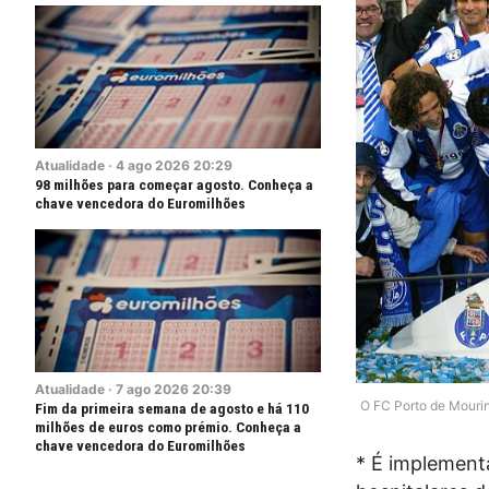
Atualidade
·
4
ago
2026
20:29
98 milhões para começar agosto. Conheça a
chave vencedora do Euromilhões
Atualidade
·
7
ago
2026
20:39
O FC Porto de Mouri
Fim da primeira semana de agosto e há 110
milhões de euros como prémio. Conheça a
chave vencedora do Euromilhões
* É implement