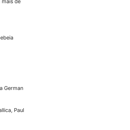
 mais de
lebeia
esa German
lica, Paul