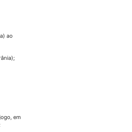
a) ao
ânia);
 jogo, em
;