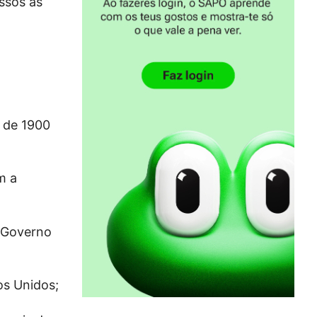
essos às
 de 1900
m a
 Governo
os Unidos;