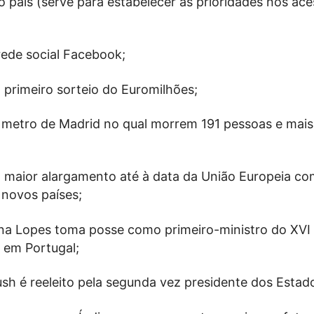
o país (serve para estabelecer as prioridades nos ac
rede social Facebook;
o primeiro sorteio do Euromilhões;
 metro de Madrid no qual morrem 191 pessoas e mais
 o maior alargamento até à data da União Europeia co
 novos países;
na Lopes toma posse como primeiro-ministro do XVI
 em Portugal;
sh é reeleito pela segunda vez presidente dos Estad