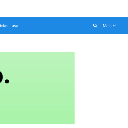
ícias Lusa
Mais