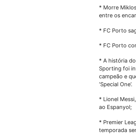
* Morre Miklo
entre os encar
* FC Porto sa
* FC Porto co
* A história d
Sporting foi 
campeão e que 
‘Special One’.
* Lionel Messi
ao Espanyol;
* Premier Lea
temporada sem