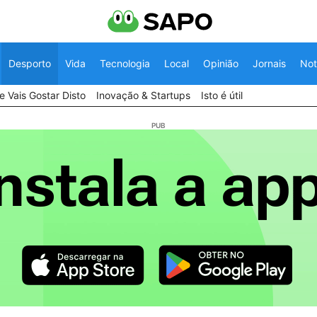
Desporto
Vida
Tecnologia
Local
Opinião
Jornais
Not
 Vais Gostar Disto
Inovação & Startups
Isto é útil