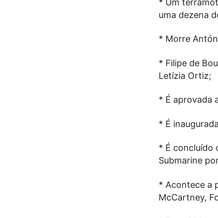
* Um terramot
uma dezena de
* Morre Antón
* Filipe de Bo
Letízia Ortiz;
* É aprovada a
* É inaugurada
* É concluído
Submarine por
* Acontece a p
McCartney, Foo