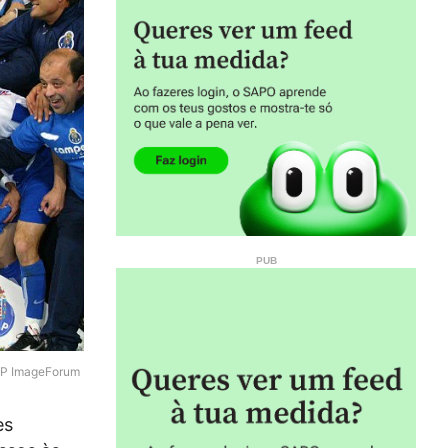
P ImageForum
es