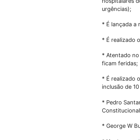
hospitalares d
urgências);
* É lançada a 
* É realizado 
* Atentado no
ficam feridas;
* É realizado
inclusão de 10
* Pedro Santa
Constitucional
* George W Bu