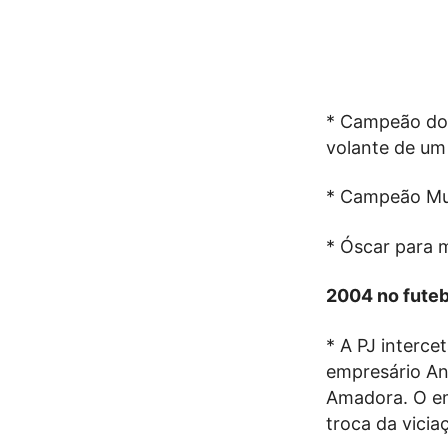
* Campeão do
volante de um 
* Campeão Mun
* Óscar para m
2004 no futeb
* A PJ interce
empresário An
Amadora. O emp
troca da vicia