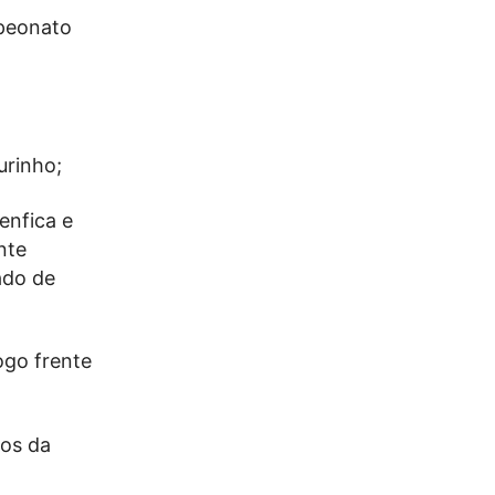
mpeonato
urinho;
enfica e
nte
ado de
ogo frente
gos da