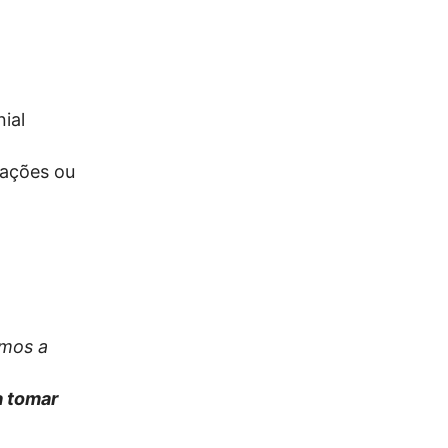
ial
iações ou
amos a
 a tomar