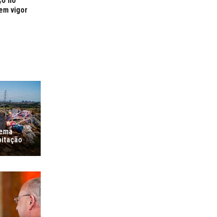
ço no
 em vigor
lema
bitação