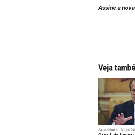
Assine a nova
Veja tamb
Atualidade
·
31
jul
2