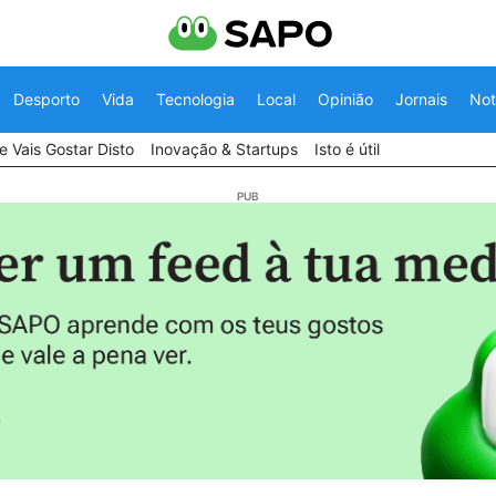
Desporto
Vida
Tecnologia
Local
Opinião
Jornais
Not
 Vais Gostar Disto
Inovação & Startups
Isto é útil