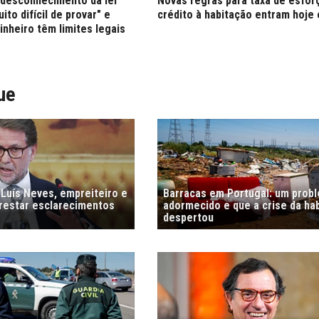
 desconhecimento da lei
Novas regras para taxa de esfor
to difícil de provar" e
crédito à habitação entram hoje
nheiro têm limites legais
ue
 Luís Neves, empreiteiro e
Barracas em Portugal: um prob
prestar esclarecimentos
adormecido e que a crise da ha
despertou