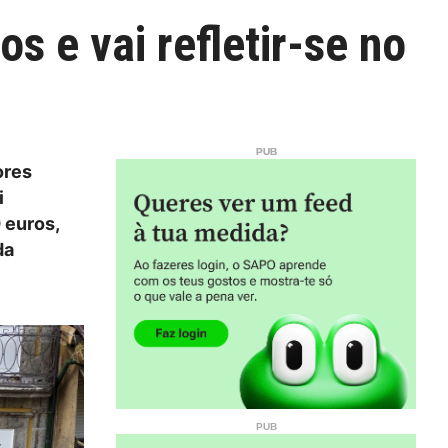
s e vai refletir-se no
ores
i
 euros,
da