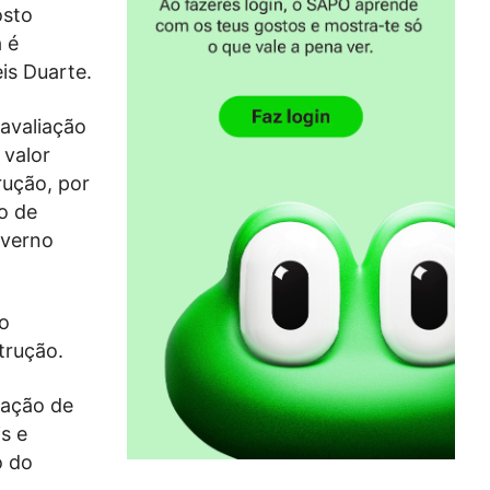
osto
a é
is Duarte.
avaliação
 valor
rução, por
o de
overno
lo
trução.
iação de
s e
o do