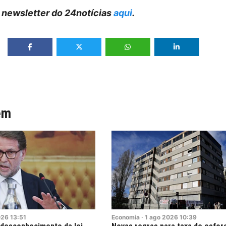
 newsletter do 24notícias
aqui
.
ém
026
13:51
Economia
·
1
ago
2026
10:39