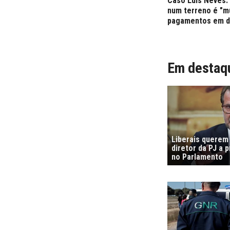
Caso Luís Neves:
num terreno é "mui
pagamentos em di
Em destaq
Liberais querem
diretor da PJ a 
no Parlamento