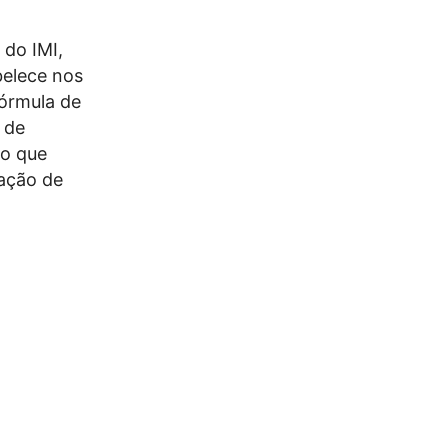
 do IMI,
belece nos
fórmula de
 de
do que
iação de