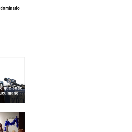
 dominado
co que pode
muçulmano