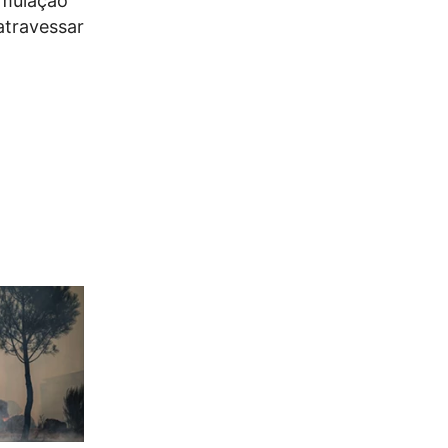
umulação
atravessar