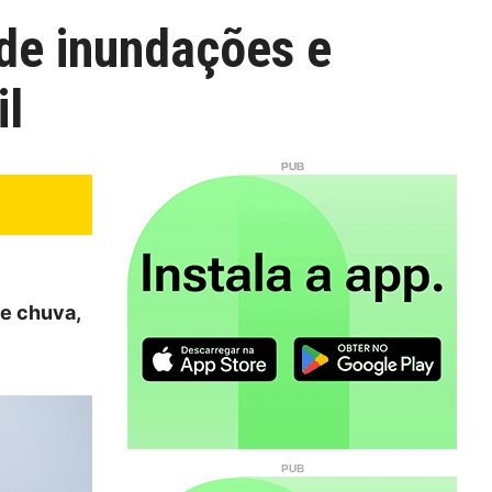
 de inundações e
il
de chuva,