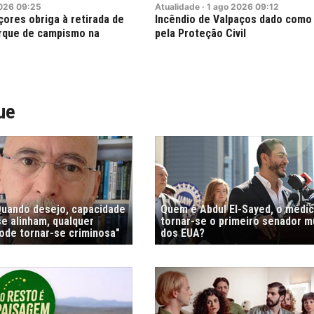
026
09:25
Atualidade
·
1
ago
2026
09:12
ores obriga à retirada de
Incêndio de Valpaços dado como
rque de campismo na
pela Proteção Civil
ue
"Quando desejo, capacidade
Quem é Abdul El-Sayed, o médi
e alinham, qualquer
tornar-se o primeiro senador 
de tornar-se criminosa"
dos EUA?