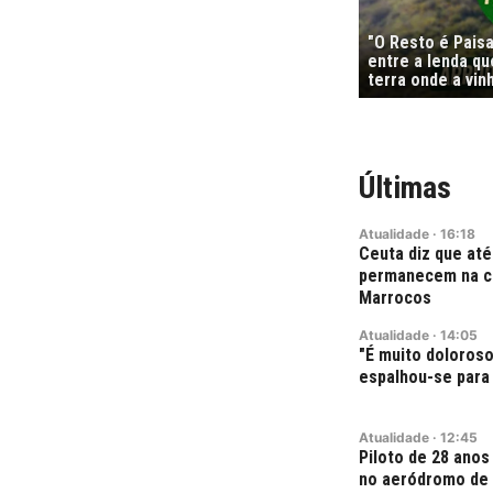
"O Resto é Pais
entre a lenda qu
terra onde a vi
Últimas
Atualidade
·
16:18
Ceuta diz que até
permanecem na ci
Marrocos
Atualidade
·
14:05
"É muito doloroso
espalhou-se para 
Atualidade
·
12:45
Piloto de 28 ano
no aeródromo de