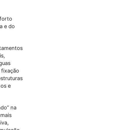
forto
a e do
rtamentos
s,
guas
 fixação
struturas
mos e
ado” na
 mais
iva,