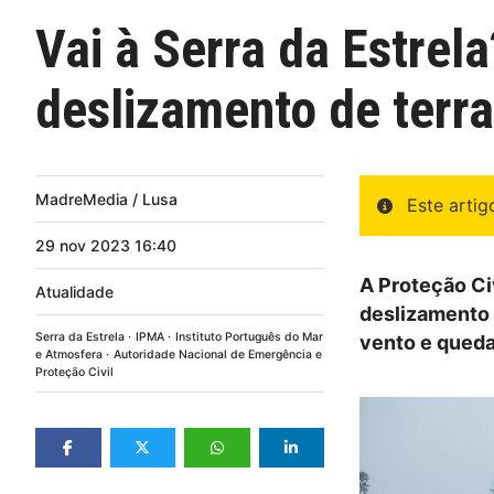
Vai à Serra da Estrel
deslizamento de terras
MadreMedia / Lusa
Este arti
29
nov
2023
16:40
A Proteção Civ
Atualidade
deslizamento 
Serra da Estrela
IPMA
Instituto Português do Mar
vento e queda
e Atmosfera
Autoridade Nacional de Emergência e
Proteção Civil