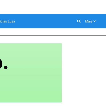
ícias Lusa
Mais