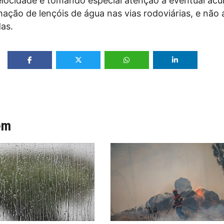
elocidade e tomando especial atenção à eventual ac
ação de lençóis de água nas vias rodoviárias, e não 
as.
ém