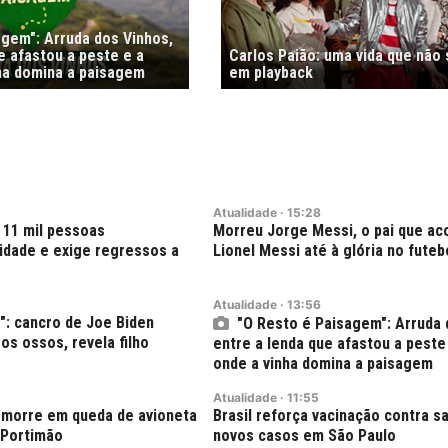
agem": Arruda dos Vinhos,
e afastou a peste e a
Carlos Paião: uma vida que não
nha domina a paisagem
em playback
Atualidade
·
15:28
 11 mil pessoas
Morreu Jorge Messi, o pai que a
dade e exige regressos a
Lionel Messi até à glória no futeb
Atualidade
·
13:56
": cancro de Joe Biden
"O Resto é Paisagem": Arruda 
os ossos, revela filho
entre a lenda que afastou a peste 
onde a vinha domina a paisagem
Atualidade
·
11:55
s morre em queda de avioneta
Brasil reforça vacinação contra 
 Portimão
novos casos em São Paulo