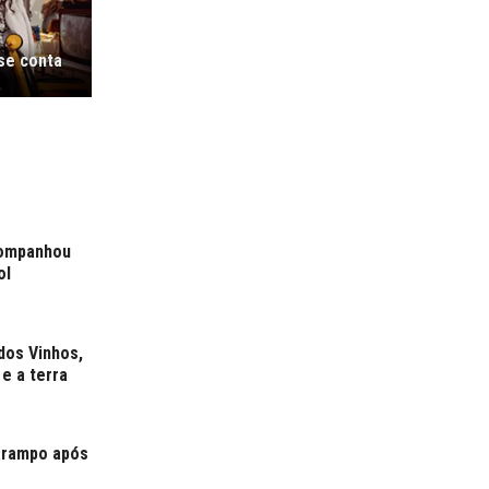
 se conta
companhou
ol
dos Vinhos,
e a terra
sarampo após