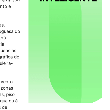
ento e
as,
tuguesa do
erá
ia
luências
gráfica do
ieira-
, vento
 zonas
s, piso
água ou à
s de