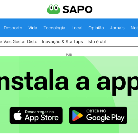
Desporto
Vida
Tecnologia
Local
Opinião
Jornais
Not
 Vais Gostar Disto
Inovação & Startups
Isto é útil