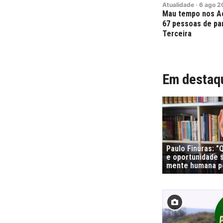
Atualidade
·
6
ago
2
Mau tempo nos Aç
67 pessoas de pa
Terceira
Em destaq
Paulo Finuras: 
e oportunidade s
mente humana po