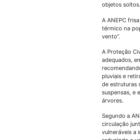
objetos soltos
A ANEPC frisa
térmico na po
vento”.
A Proteção Ci
adequados, em
recomendando
pluviais e ret
de estruturas
suspensas, e e
árvores.
Segundo a ANE
circulação jun
vulneráveis a