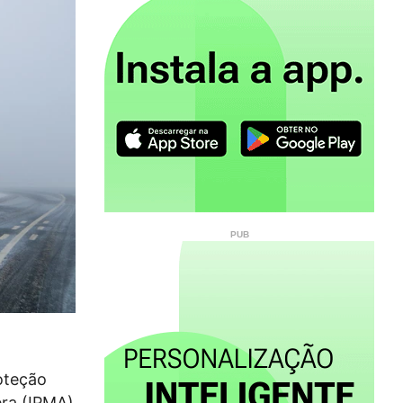
oteção
era (IPMA)