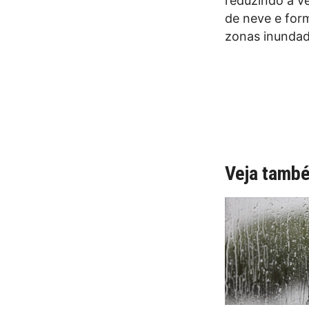
reduzindo a v
de neve e form
zonas inundad
Veja tamb