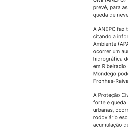
prevê, para as
queda de neve
A ANEPC faz t
citando a info
Ambiente (APA
ocorrer um au
hidrográfica 
em Ribeiradio 
Mondego poder
Fronhas-Raiva
A Proteção Civ
forte e queda
urbanas, ocorr
rodoviário esc
acumulação de 