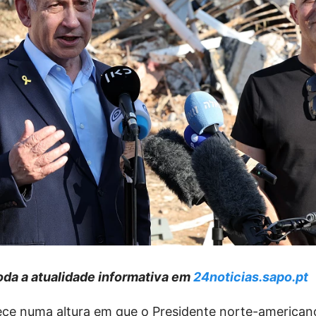
da a atualidade informativa em
24noticias.sapo.pt
tece numa altura em que o Presidente norte-american