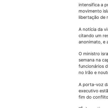
intensifica a 
movimento isl
libertação de 
A notícia da v
citando um re
anonimato, e 
O ministro isr
semana na cap
funcionários 
no Irão e nout
A porta-voz da
executivo est
fim do confli