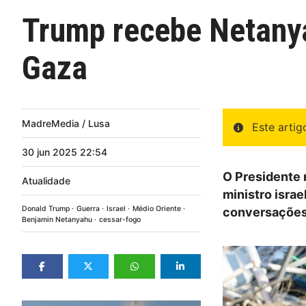
Trump recebe Netanya
Gaza
MadreMedia / Lusa
Este arti
30
jun
2025
22:54
O Presidente 
Atualidade
ministro israe
Donald Trump
Guerra
Israel
Médio Oriente
conversações
Benjamin Netanyahu
cessar-fogo