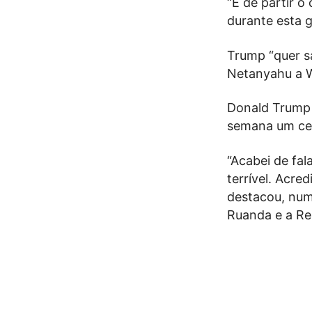
“É de partir o
durante esta g
Trump “quer sa
Netanyahu a W
Donald Trump s
semana um ces
“Acabei de fa
terrível. Acr
destacou, num
Ruanda e a Re