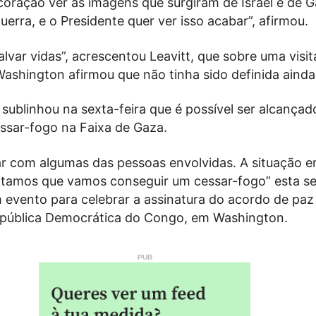
 coração ver as imagens que surgiram de Israel e de 
uerra, e o Presidente quer ver isso acabar”, afirmou.
lvar vidas”, acrescentou Leavitt, que sobre uma visit
ashington afirmou que não tinha sido definida ainda
ublinhou na sexta-feira que é possível ser alcançad
sar-fogo na Faixa de Gaza.
lar com algumas das pessoas envolvidas. A situação 
editamos que vamos conseguir um cessar-fogo” esta s
 evento para celebrar a assinatura do acordo de paz
pública Democrática do Congo, em Washington.