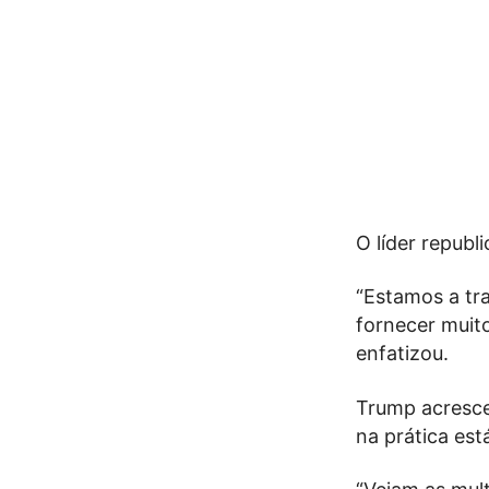
O líder republ
“Estamos a tr
fornecer muit
enfatizou.
Trump acresce
na prática est