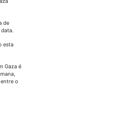
Gaza
a de
 data.
o esta
em Gaza é
emana,
 entre o