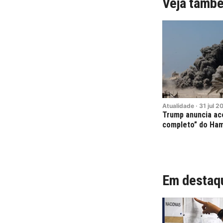
Veja tamb
Atualidade
·
31
jul
2
Trump anuncia a
completo” do Ha
Em destaq