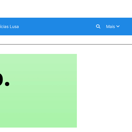
ícias Lusa
Mais