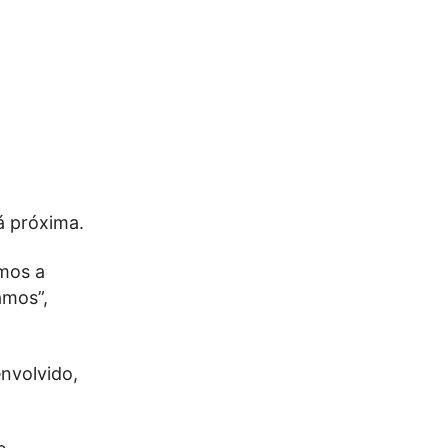
á próxima.
amos a
amos”,
nvolvido,