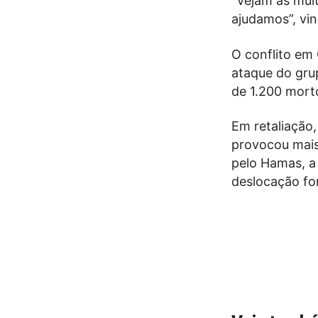
“Vejam as mul
ajudamos”, vin
O conflito em
ataque do grup
de 1.200 morto
Em retaliação,
provocou mais
pelo Hamas, a 
deslocação fo