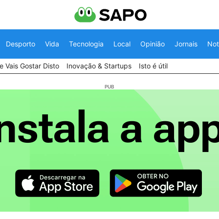
Desporto
Vida
Tecnologia
Local
Opinião
Jornais
Not
 Vais Gostar Disto
Inovação & Startups
Isto é útil