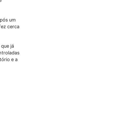
e
após um
fez cerca
 que já
ntroladas
tório e a