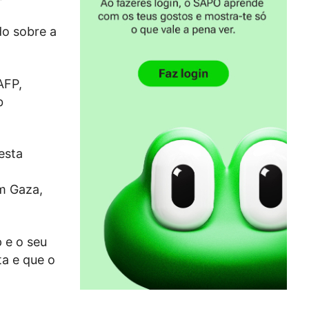
do sobre a
AFP,
b
esta
m Gaza,
 e o seu
ta e que o