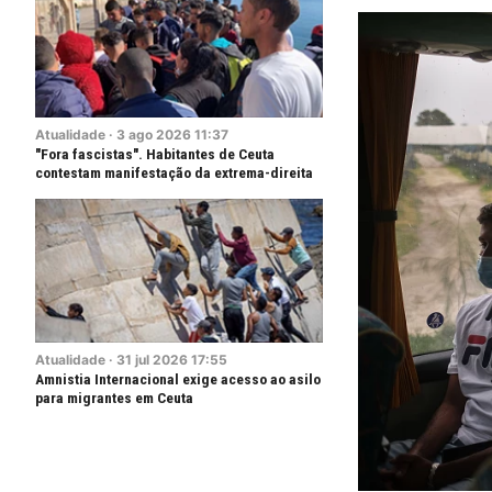
Atualidade
·
3
ago
2026
11:37
"Fora fascistas". Habitantes de Ceuta
contestam manifestação da extrema-direita
Atualidade
·
31
jul
2026
17:55
Amnistia Internacional exige acesso ao asilo
para migrantes em Ceuta