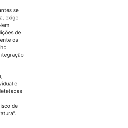
antes se
a, exige
 Nem
dições de
mente os
lho
integração
,
idual e
detetadas
isco de
atura”.