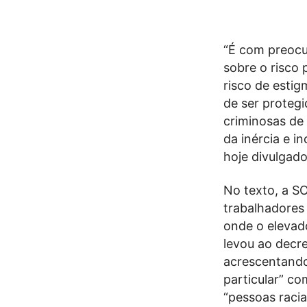
“É com preocu
sobre o risco 
risco de estig
de ser protegi
criminosas de
da inércia e i
hoje divulgado
No texto, a S
trabalhadores 
onde o elevad
levou ao decre
acrescentando
particular” c
“pessoas racia