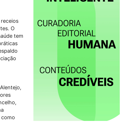
 receios
tes. O
 saúde tem
práticas
espaldo
ociação
Alentejo,
dores
ncelho,
ma
, como