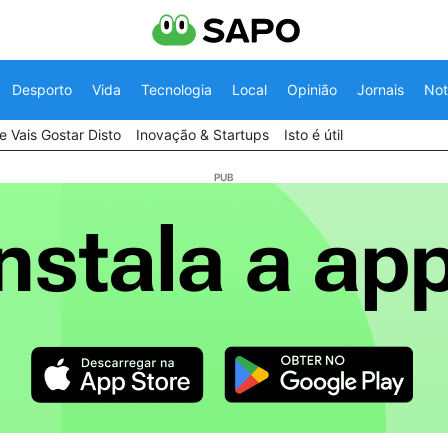
Desporto
Vida
Tecnologia
Local
Opinião
Jornais
Not
 Vais Gostar Disto
Inovação & Startups
Isto é útil