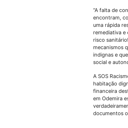
“A falta de co
encontram, com
uma rápida re
remediativa e
risco sanitári
mecanismos qu
indignas e que
social e auton
A SOS Racismo
habitação dign
financeira de
em Odemira es
verdadeiramen
documentos ou