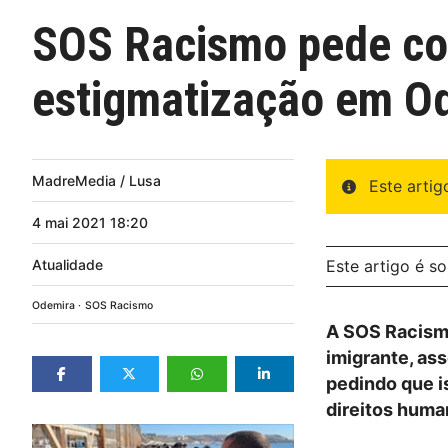
SOS Racismo pede com
estigmatização em O
MadreMedia / Lusa
Este arti
4
mai
2021
18:20
Atualidade
Este artigo é s
Odemira
SOS Racismo
A SOS Racismo
imigrante, ass
pedindo que i
direitos huma