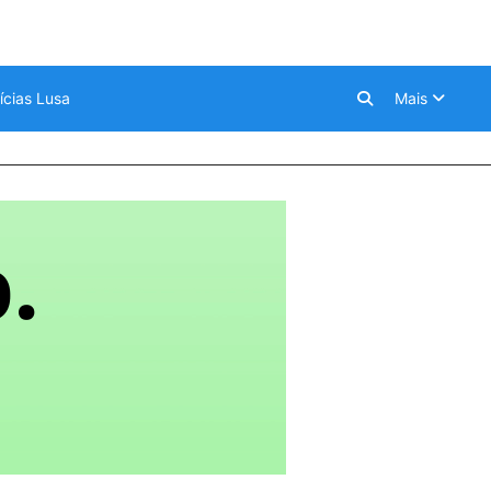
ícias Lusa
Mais