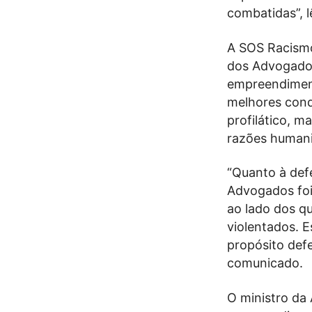
combatidas”, 
A SOS Racismo
dos Advogados,
empreendiment
melhores cond
profilático, 
razões humanit
“Quanto à def
Advogados foi
ao lado dos q
violentados. 
propósito defe
comunicado.
O ministro da 