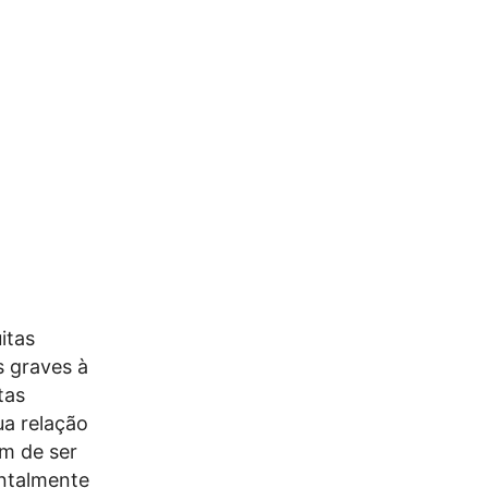
itas
s graves à
tas
ua relação
êm de ser
ontalmente