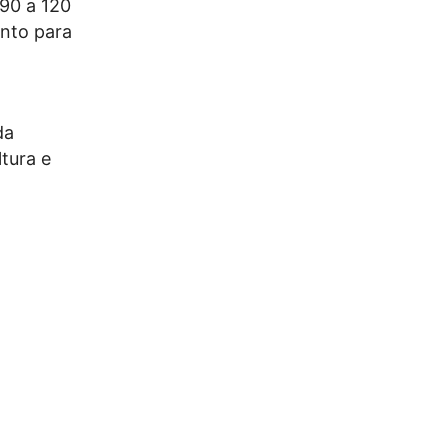
90 a 120
ento para
da
tura e