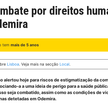
bate por direitos hum
demira
go tem
mais de 5 anos
obre
Lisboa
. Veja mais na secção
Local
.
 alertou hoje para riscos de estigmatização da co
ociando-a a uma ideia de perigo para a saúde públic
sso seja combatido, assim como as condições de vi
nas detetadas em Odemira.