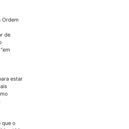
da Ordem
ar de
o
 “em
ara estar
ais
omo
m
e que o