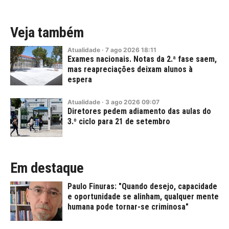
Veja também
Atualidade
·
7
ago
2026
18:11
Exames nacionais. Notas da 2.ª fase saem,
mas reapreciações deixam alunos à
espera
Atualidade
·
3
ago
2026
09:07
Diretores pedem adiamento das aulas do
3.º ciclo para 21 de setembro
Em destaque
Paulo Finuras: "Quando desejo, capacidade
e oportunidade se alinham, qualquer mente
humana pode tornar-se criminosa"