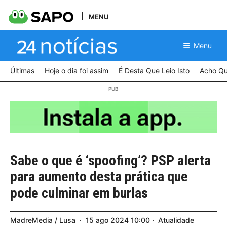
MENU
Menu
Últimas
Hoje o dia foi assim
É Desta Que Leio Isto
Acho Qu
Sabe o que é ‘spoofing’? PSP alerta
para aumento desta prática que
pode culminar em burlas
MadreMedia / Lusa
15
ago
2024
10:00
Atualidade