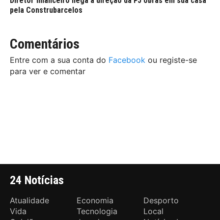
Diretor financeiro nega à direção da PJ obras em sua casa
pela Construbarcelos
Comentários
Entre com a sua conta do
Facebook
ou registe-se
para ver e comentar
24 Notícias
Atualidade
Economia
Desporto
Vida
Tecnologia
Local