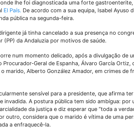
 onde lhe foi diagnosticada uma forte gastroenterite
al
El País.
De acordo com a sua equipa, Isabel Ayuso 
nda pública na segunda-feira.
dirigente já tinha cancelado a sua presença no congr
r (PP) da Andaluzia por motivos de saúde.
corre num momento delicado, após a divulgação de u
o Procurador-Geral de Espanha, Álvaro García Ortiz, 
 o marido, Alberto González Amador, em crimes de f
cularmente sensível para a presidente, que afirma ter
e invadida. A postura pública tem sido ambígua: por 
rcialidade da justiça e diz esperar que “toda a verd
or outro, considera que o marido é vítima de uma pe
nada a enfraquecê-la.