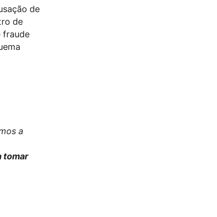
cusação de
tro de
e fraude
quema
amos a
 a tomar