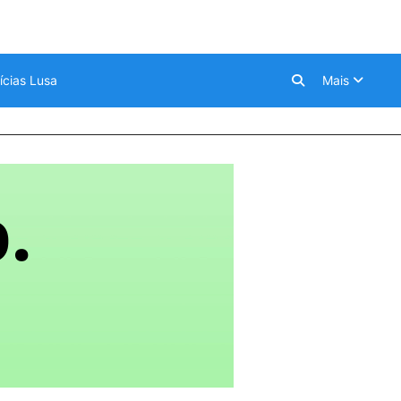
ícias Lusa
Mais