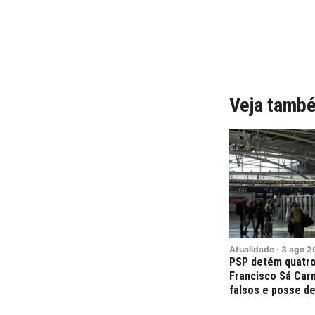
Veja tamb
Atualidade
·
3
ago
2
PSP detém quatr
Francisco Sá Car
falsos e posse de