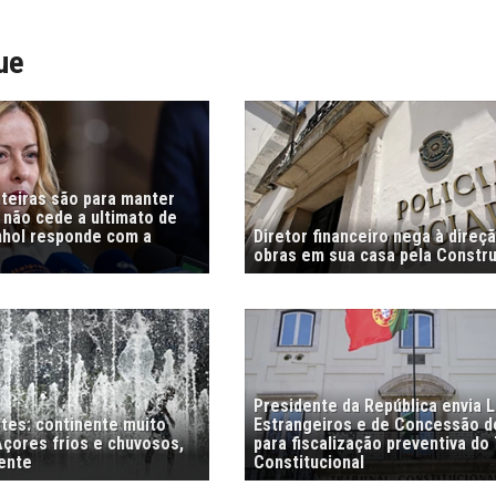
ue
nteiras são para manter
i não cede a ultimato de
nhol responde com a
Diretor financeiro nega à direç
obras em sua casa pela Constr
Presidente da República envia L
stes: continente muito
Estrangeiros e de Concessão d
Açores frios e chuvosos,
para fiscalização preventiva do 
ente
Constitucional