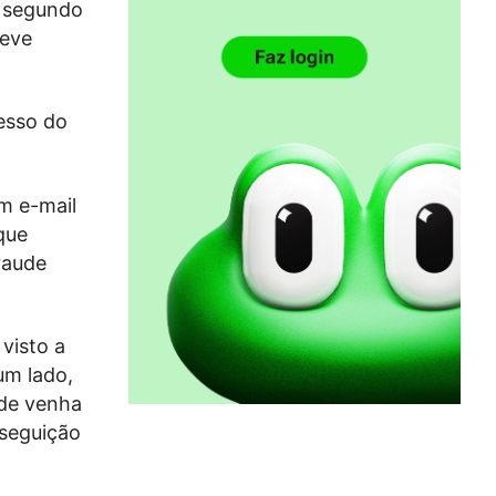
, segundo
deve
esso do
m e-mail
que
raude
 visto a
um lado,
ade venha
rseguição