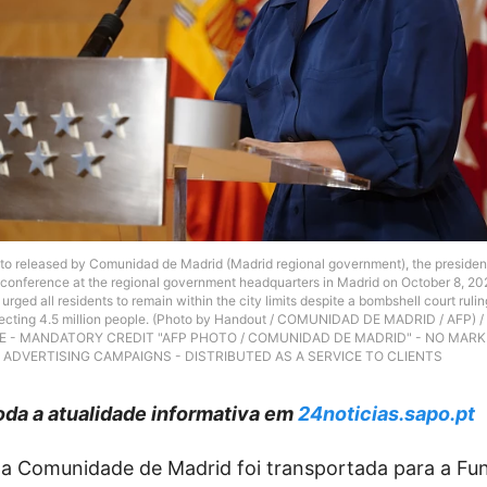
oto released by Comunidad de Madrid (Madrid regional government), the president
 conference at the regional government headquarters in Madrid on October 8, 20
urged all residents to remain within the city limits despite a bombshell court ruli
ffecting 4.5 million people. (Photo by Handout / COMUNIDAD DE MADRID / AFP)
SE - MANDATORY CREDIT "AFP PHOTO / COMUNIDAD DE MADRID" - NO MARK
ADVERTISING CAMPAIGNS - DISTRIBUTED AS A SERVICE TO CLIENTS
da a atualidade informativa em
24noticias.sapo.pt
da Comunidade de Madrid foi transportada para a F