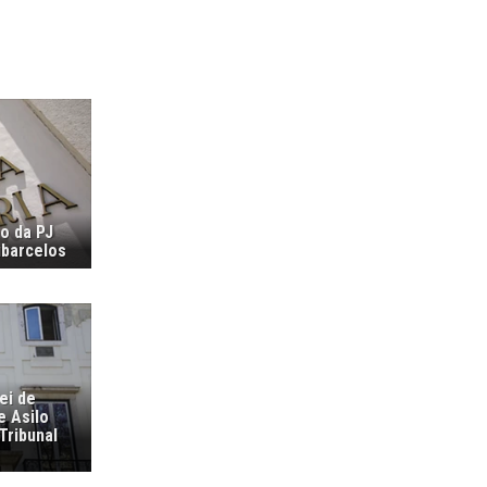
ão da PJ
ubarcelos
ei de
e Asilo
Tribunal