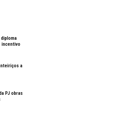
 diploma
 incentivo
nteiriços a
da PJ obras
s