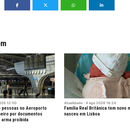
ém
026
12:50
Atualidade
·
4
ago
2026
18:24
o pessoas no Aeroporto
Família Real Britânica tem novo
neiro por documentos
nasceu em Lisboa
 arma proibida