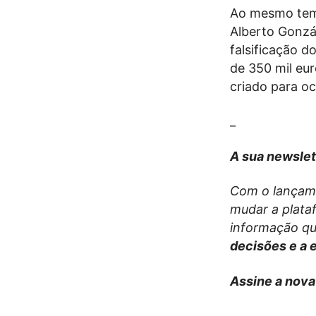
Ao mesmo temp
Alberto Gonzál
falsificação d
de 350 mil eu
criado para ocu
_
A sua newslet
Com o lançam
mudar a plata
informação qu
decisões e a 
Assine a nova