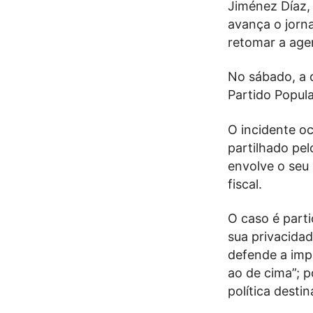
Jiménez Díaz,
avança o jorn
retomar a age
No sábado, a 
Partido Popula
O incidente o
partilhado pel
envolve o seu
fiscal.
O caso é parti
sua privacidad
defende a impa
ao de cima”; p
política desti