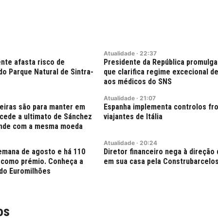
Atualidade
·
22:37
nte afasta risco de
Presidente da República promulga
do Parque Natural de Sintra-
que clarifica regime excecional de
aos médicos do SNS
Atualidade
·
21:07
teiras são para manter em
Espanha implementa controlos fro
o cede a ultimato de Sánchez
viajantes de Itália
onde com a mesma moeda
Atualidade
·
20:24
semana de agosto e há 110
Diretor financeiro nega à direção 
 como prémio. Conheça a
em sua casa pela Construbarcelo
do Euromilhões
os