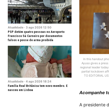
Atualidade
·
3
ago
2026
12:50
PSP detém quatro pessoas no Aeroporto
Francisco Sá Carneiro por documentos
falsos e posse de arma proibida
In this handout ph
Ayuso gives a press
regional leader today 
partial lockdown a
TO EDITORIAL U
Atualidade
·
4
ago
2026
18:24
Família Real Britânica tem novo membro. E
nasceu em Lisboa
Acompanhe to
A presidente 