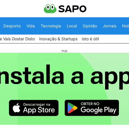
Desporto
Vida
Tecnologia
Local
Opinião
Jornais
Not
 Vais Gostar Disto
Inovação & Startups
Isto é útil