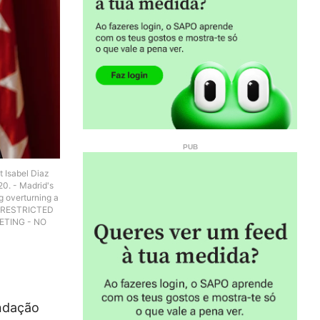
 Isabel Diaz
20. - Madrid's
ng overturning a
 / RESTRICTED
ETING - NO
undação