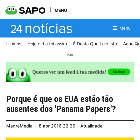
MENU
Menu
Últimas
Hoje o dia foi assim
É Desta Que Leio Isto
Acho Qu
Porque é que os EUA estão tão
ausentes dos 'Panama Papers'?
MadreMedia
8
abr
2016
22:26
Atualidade