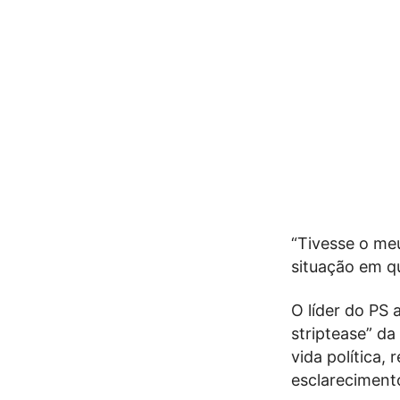
“Tivesse o me
situação em q
O líder do PS
striptease” da
vida política,
esclareciment