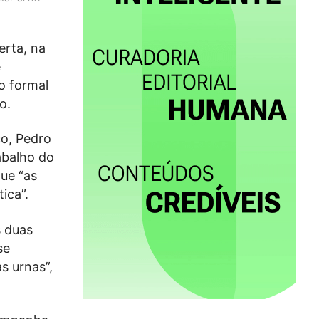
erta, na
e
o formal
o.
co, Pedro
abalho do
que “as
ica”.
s duas
se
s urnas”,