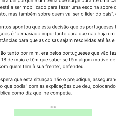
o era útil porque é um tema que surge durante uma 
 está a ser mobilizado para fazer uma escolha sobre 
to, mas também sobre quem vai ser o líder do país”, 
ntos apontou que esta decisão que os portugueses 
ições é “demasiado importante para que não haja um
stâncias para que as coisas sejam resolvidas até às el
 não tanto por mim, era pelos portugueses que vão fa
a 18 de maio e têm que saber se têm algum motivo de
om quem têm à sua frente”, defendeu.
espera que esta situação não o prejudique, assegura
ilo que podia” com as explicações que deu, colocando
blica como diz que lhe competia.