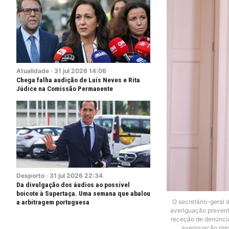
Atualidade
·
31
jul
2026
14:06
Chega falha audição de Luís Neves e Rita
Júdice na Comissão Permanente
Desporto
·
31
jul
2026
22:34
Da divulgação dos áudios ao possível
boicote à Supertaça. Uma semana que abalou
O secretário-geral 
a arbitragem portuguesa
averiguação preventi
receção de denúncia
averiguação prev