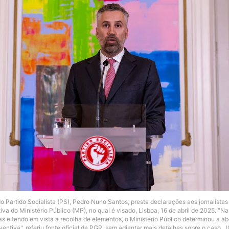
do Partido Socialista (PS), Pedro Nuno Santos, presta declarações aos jornalista
va do Ministério Público (MP), no qual é visado, Lisboa, 16 de abril de 2025. "N
s e tendo em vista a recolha de elementos, o Ministério Público determinou a a
entiva", referiu fonte oficial da PGR, sem adiantar mais detalhes sobre o caso.