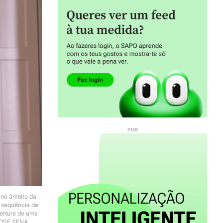
s no âmbito da
a sequência de
bertura de uma
 JOSÉ SENA