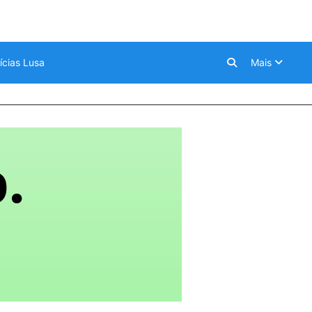
ícias Lusa
Mais