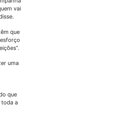
campanha
quem vai
disse.
têm que
 esforço
eições”.
zer uma
ndo que
 toda a