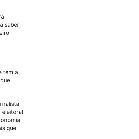
a
rá
á saber
eiro-
o
a
e tem a
 que
rnalista
eleitoral
economia
ais que