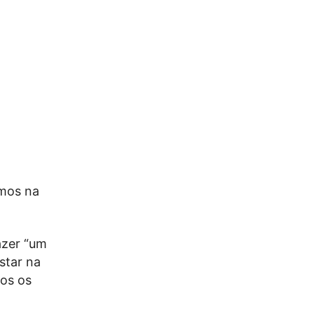
amos na
azer “um
star na
dos os