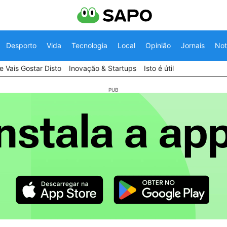
Desporto
Vida
Tecnologia
Local
Opinião
Jornais
Not
 Vais Gostar Disto
Inovação & Startups
Isto é útil