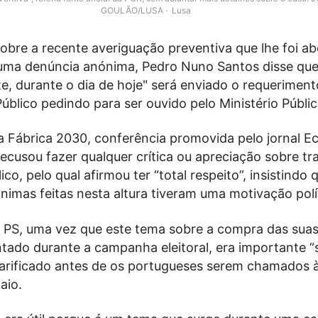
GOULÃO/LUSA
Lusa
bre a recente averiguação preventiva que lhe foi ab
uma denúncia anónima, Pedro Nuno Santos disse qu
e, durante o dia de hoje" será enviado o requeriment
Público pedindo para ser ouvido pelo Ministério Públic
a Fábrica 2030, conferência promovida pelo jornal E
ecusou fazer qualquer crítica ou apreciação sobre tr
ico, pelo qual afirmou ter “total respeito”, insistindo 
imas feitas nesta altura tiveram uma motivação polít
do PS, uma vez que este tema sobre a compra das sua
ntado durante a campanha eleitoral, era importante “
larificado antes de os portugueses serem chamados à
aio.