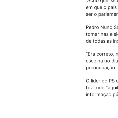
“Acho que iss
em que o país
ser o parlamen
Pedro Nuno Sa
tomar nas ele
de todas as in
“Era correto,
escolha no di
preocupação c
O líder do PS 
fez tudo “aqu
informação pú