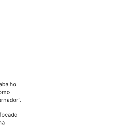
rabalho
como
rnador”.
 focado
ha