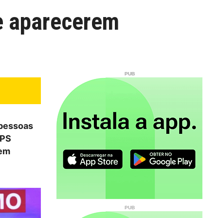
e aparecerem
 pessoas
 PS
 em