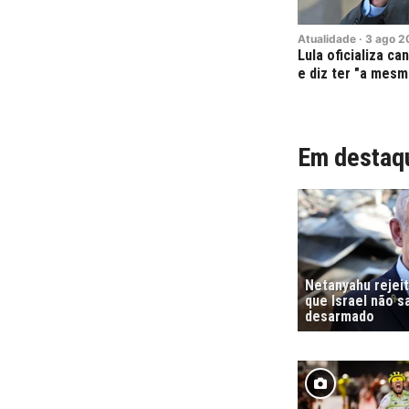
Atualidade
·
3
ago
2
Lula oficializa c
e diz ter "a mesm
Em destaq
Netanyahu rejeit
que Israel não 
desarmado