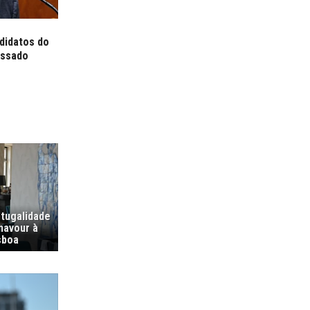
ndidatos do
assado
tugalidade
navour à
sboa