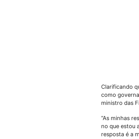
Clarificando 
como governad
ministro das 
“As minhas re
no que estou 
resposta é a 