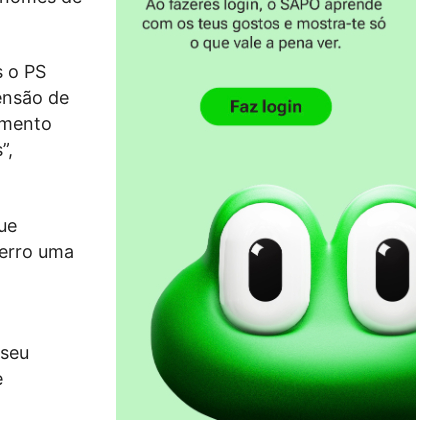
s o PS
ensão de
omento
”,
ue
“erro uma
 seu
e
a