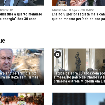
026
12:12
Atualidade
·
3
ago
2026
15:22
andidatura a quarto mandato
Ensino Superior regista mais ca
a energia" dos 30 anos
que no mesmo período do ano p
ue
a plano de Trump e diz
Tágide celebra 80 anos com por
sairá de Gaza sem Hamas
à mesa. Do palco de Charles Az
primeira estrela Michelin em Li