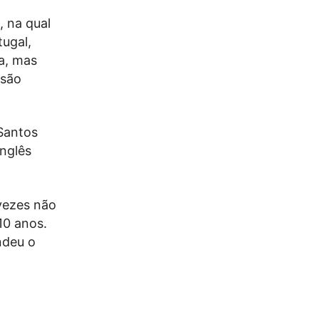
, na qual
ugal,
a, mas
 são
Santos
inglês
vezes não
10 anos.
ndeu o