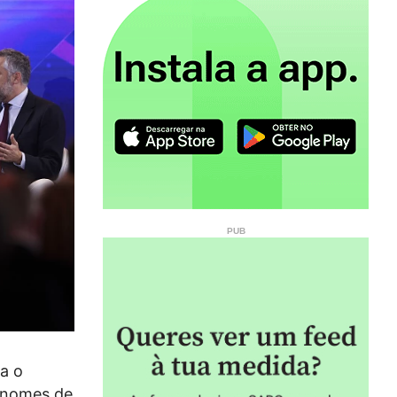
a o
s nomes de