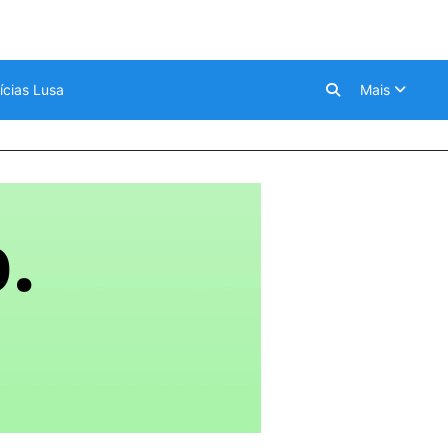
ícias Lusa
Mais