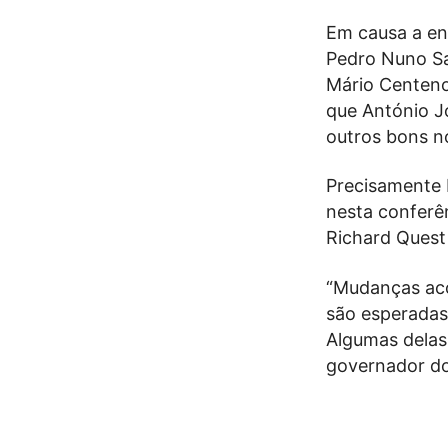
Em causa a en
Pedro Nuno Sa
Mário Centeno
que António J
outros bons 
Precisamente 
nesta conferên
Richard Quest
“Mudanças aco
são esperadas
Algumas delas
governador do