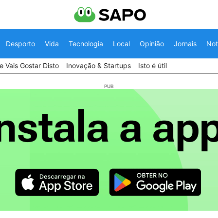
Desporto
Vida
Tecnologia
Local
Opinião
Jornais
Not
 Vais Gostar Disto
Inovação & Startups
Isto é útil