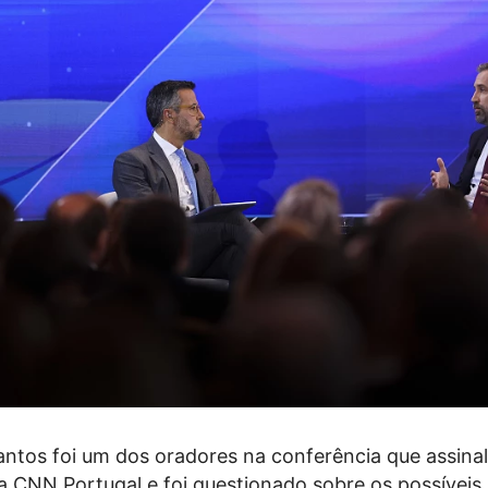
ntos foi um dos oradores na conferência que assinal
da CNN Portugal e foi questionado sobre os possívei