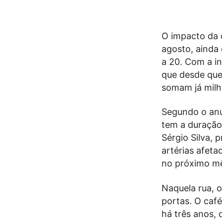
O impacto da 
agosto, ainda
a 20. Com a in
que desde que
somam já milh
Segundo o anu
tem a duração
Sérgio Silva, 
artérias afeta
no próximo mê
Naquela rua, 
portas. O café
há três anos, 