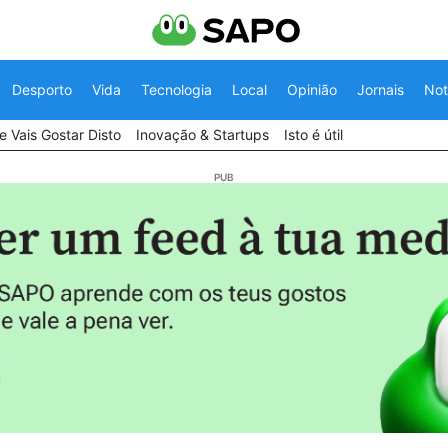
Desporto
Vida
Tecnologia
Local
Opinião
Jornais
Not
 Vais Gostar Disto
Inovação & Startups
Isto é útil