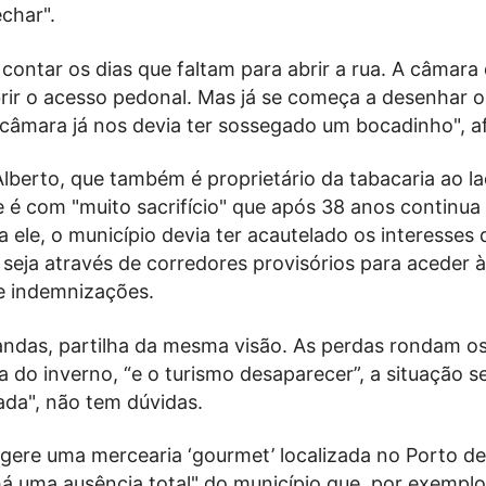
echar".
contar os dias que faltam para abrir a rua. A câmara 
rir o acesso pedonal. Mas já se começa a desenhar o
 câmara já nos devia ter sossegado um bocadinho", a
lberto, que também é proprietário da tabacaria ao la
 é com "muito sacrifício" que após 38 anos continua
a ele, o município devia ter acautelado os interesses 
seja através de corredores provisórios para aceder às
de indemnizações.
ndas, partilha da mesma visão. As perdas rondam o
do inverno, “e o turismo desaparecer”, a situação s
ada", não tem dúvidas.
gere uma mercearia ‘gourmet’ localizada no Porto de
há uma ausência total" do município que, por exemplo