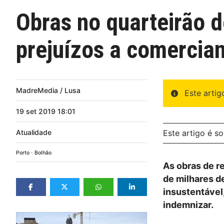
Obras no quarteirão 
prejuízos a comercia
MadreMedia / Lusa
Este arti
19
set
2019
18:01
Atualidade
Este artigo é s
Porto
Bolhão
As obras de r
de milhares d
insustentável
indemnizar.