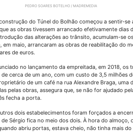
PEDRO SOARES BOTELHO / MADREMEDIA
construção do Túnel do Bolhão começou a sentir-se 
 que as obras tivessem arrancado efetivamente dias d
trodução das alterações ao trânsito, acumulam-se os
, em maio, arrancaram as obras de reabilitação do m
ares de euros.
nciado no lançamento da empreitada, em 2018, os t
 de cerca de um ano, com um custo de 3,5 milhões d
proprietário de um café na rua Alexandre Braga, uma 
das pelas obras, assegura que, se não for ajudado pe
s fecha a porta.
outros dois estabelecimentos foram forçados a encer
 de Sérgio fica no meio dos dois. À hora do almoço, 
quando abriu portas, estava cheio, não tinha mais do