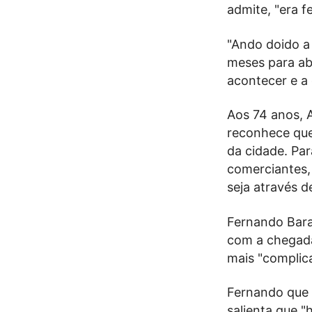
admite, "era f
"Ando doido a 
meses para ab
acontecer e a
Aos 74 anos, A
reconhece que
da cidade. Par
comerciantes, 
seja através 
Fernando Bara
com a chegada 
mais "complic
Fernando que 
salienta que "