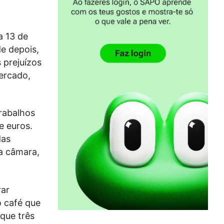
a 13 de
e depois,
 prejuízos
ercado,
rabalhos
e euros.
das
la câmara,
rar
o café que
 que três