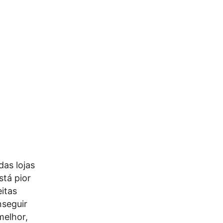
das lojas
stá pior
itas
nseguir
melhor,