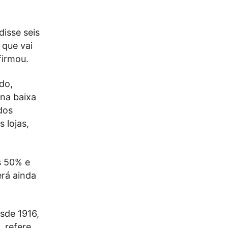
disse seis
 que vai
firmou.
do,
 na baixa
dos
 lojas,
s 50% e
erá ainda
sde 1916,
, refere