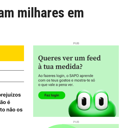
sam milhares em
prejuízos
ção é
to não os