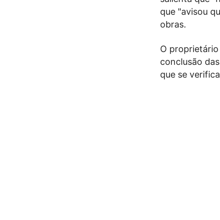
que "avisou qu
obras.
O proprietário
conclusão das
que se verific