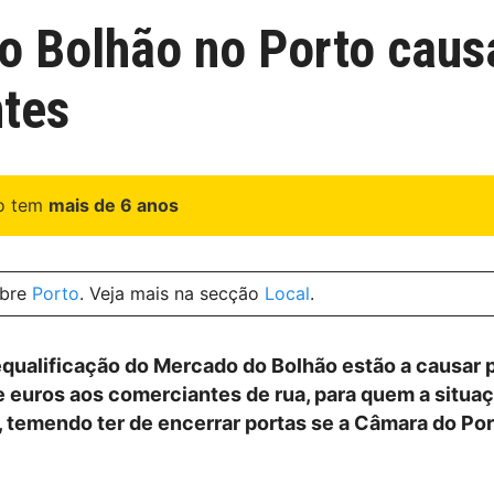
do Bolhão no Porto cau
ntes
go tem
mais de 6 anos
obre
Porto
. Veja mais na secção
Local
.
equalificação do Mercado do Bolhão estão a causar 
e euros aos comerciantes de rua, para quem a situa
, temendo ter de encerrar portas se a Câmara do Por