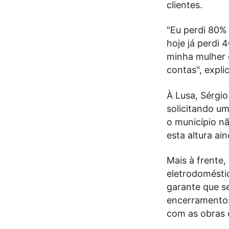
clientes.
"Eu perdi 80% 
hoje já perdi 
minha mulher e
contas", expli
À Lusa, Sérgio
solicitando um
o município n
esta altura ai
Mais à frente,
eletrodomésti
garante que s
encerramentos
com as obras 