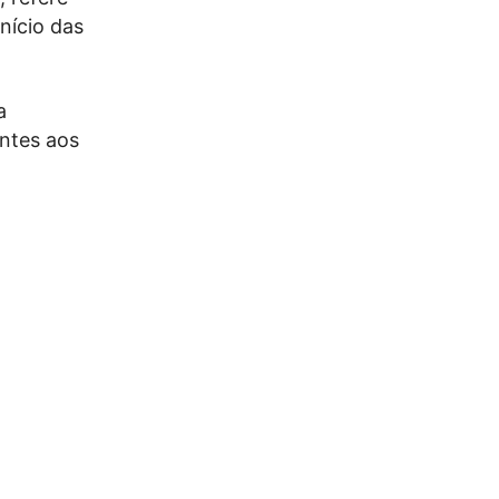
início das
a
antes aos