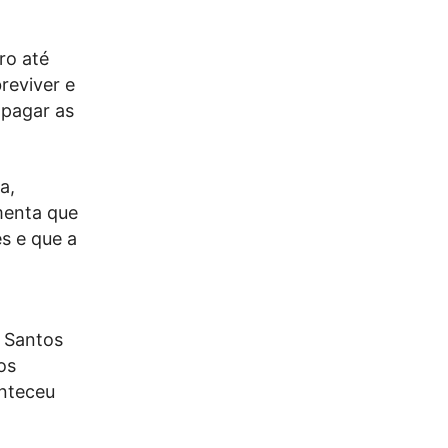
ro até
reviver e
 pagar as
a,
amenta que
s e que a
o Santos
os
onteceu