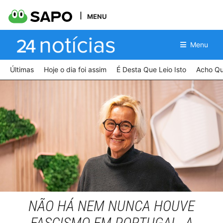
MENU
Menu
Últimas
Hoje o dia foi assim
É Desta Que Leio Isto
Acho Qu
Diogo Gomes | MadreMedia
NÃO HÁ NEM NUNCA HOUVE
FASCISMO EM PORTUGAL. A