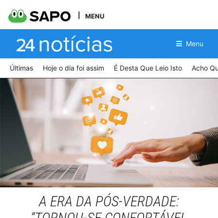
MENU
Menu
Últimas
Hoje o dia foi assim
É Desta Que Leio Isto
Acho Qu
cropped view of businesswoman typing on laptop at workplace with multimedia
A ERA DA PÓS-VERDADE:
icons
“TORNOU-SE CONFORTÁVEL