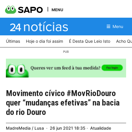
MENU
Menu
Últimas
Hoje o dia foi assim
É Desta Que Leio Isto
Acho Qu
Movimento cívico #MovRioDouro
quer “mudanças efetivas” na bacia
do rio Douro
MadreMedia / Lusa
26
jun
2021
18:35
Atualidade