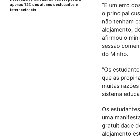
apenas 12% dos alunos deslocados e
“É um erro do
internacionais
o principal cu
não tenham co
alojamento, do
afirmou o min
sessão comemo
do Minho.
“Os estudantes
que as propin
muitas razões 
sistema educa
Os estudantes
uma manifesta
gratuitidade d
alojamento est