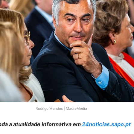
Rodrigo Mendes | MadreMedia
da a atualidade informativa em
24noticias.sapo.pt