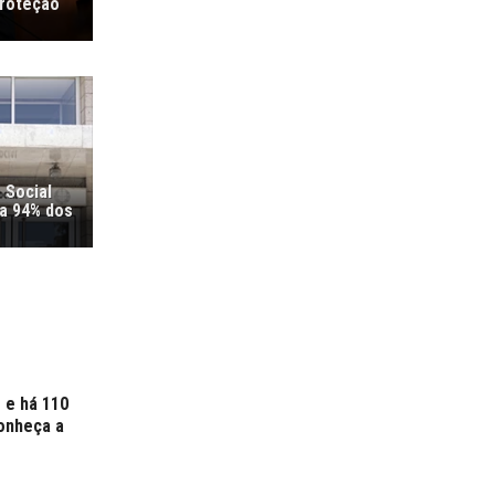
proteção
 Social
ra 94% dos
 e há 110
onheça a