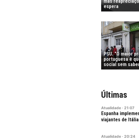
mas reapreciaçõ
espera
PSU. "O maior p
portuguesa é que
social sem sabe
Últimas
Atualidade
·
21:07
Espanha implemen
viajantes de Itália
Atualidade
·
20:24