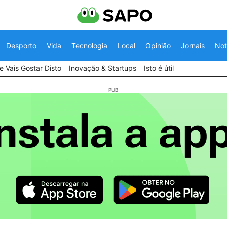
Desporto
Vida
Tecnologia
Local
Opinião
Jornais
Not
 Vais Gostar Disto
Inovação & Startups
Isto é útil