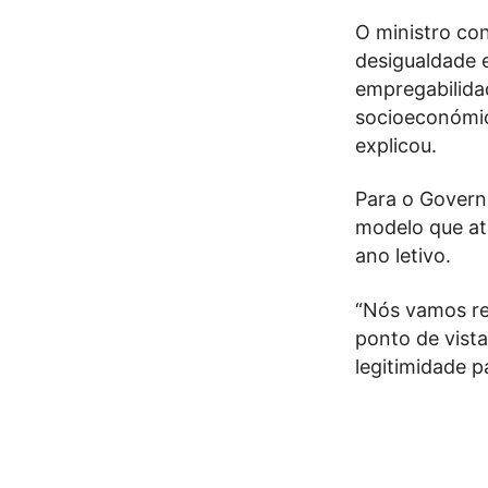
O ministro co
desigualdade 
empregabilidad
socioeconómic
explicou.
Para o Govern
modelo que at
ano letivo.
“Nós vamos ref
ponto de vist
legitimidade p