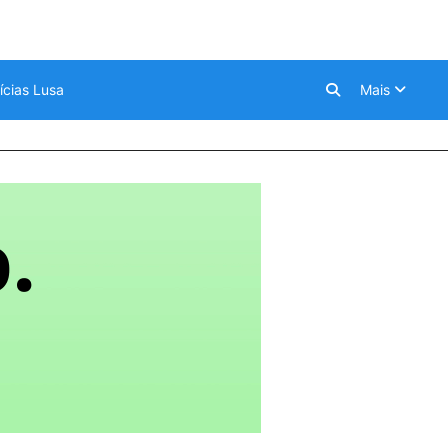
ícias Lusa
Mais