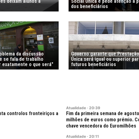
es deixam alunos à
Social Única e pede atenção à 
dos beneficiários
roblema da discussão
Governo garante que Prestação
 se fala de trabalho
Única será igual ou superior pa
r exatamente o que será"
futuros beneficiários
Atualidade
·
20:39
ta controlos fronteiriços a
Fim da primeira semana de agosto
milhões de euros como prémio. C
chave vencedora do Euromilhões
Atualidade
·
20:11