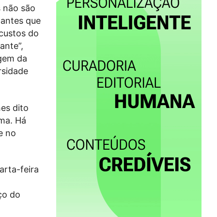
s não são
dantes que
custos do
ante”,
rgem da
rsidade
es dito
ema. Há
e no
rta-feira
ço do