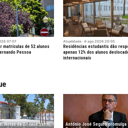
026
07:07
Atualidade
·
6
ago
2026
20:05
r matrículas de 52 alunos
Residências estudantis dão resp
Fernando Pessoa
apenas 12% dos alunos deslocad
internacionais
ue
. Notas da 2.ª fase saem,
António José Seguro promulga