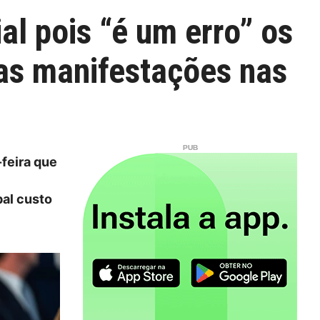
al pois “é um erro” os
uas manifestações nas
feira que
pal custo