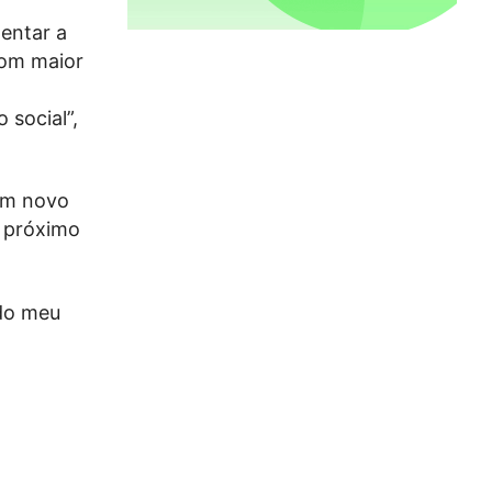
entar a
com maior
 social”,
 um novo
o próximo
 do meu