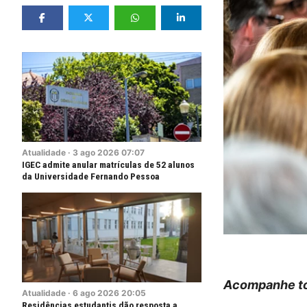
Atualidade
·
3
ago
2026
07:07
IGEC admite anular matrículas de 52 alunos
da Universidade Fernando Pessoa
Acompanhe to
Atualidade
·
6
ago
2026
20:05
Residências estudantis dão resposta a