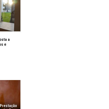
osta a
os e
 Prestação