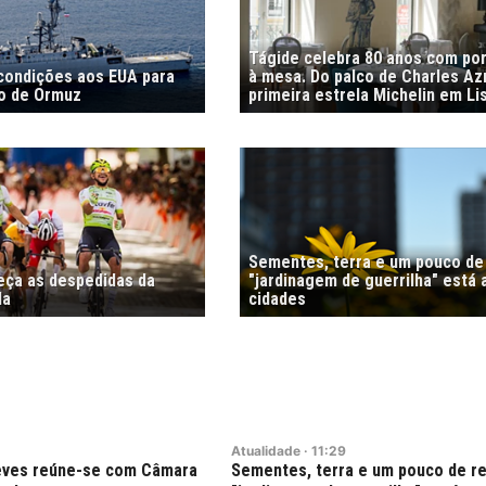
Tágide celebra 80 anos com por
 condições aos EUA para
à mesa. Do palco de Charles Az
to de Ormuz
primeira estrela Michelin em Li
Sementes, terra e um pouco de 
meça as despedidas da
"jardinagem de guerrilha" está 
la
cidades
Atualidade
·
11:29
Neves reúne-se com Câmara
Sementes, terra e um pouco de re