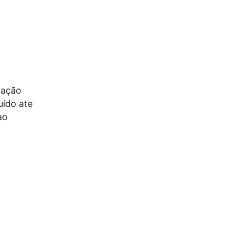
 ação
uído ate
ao