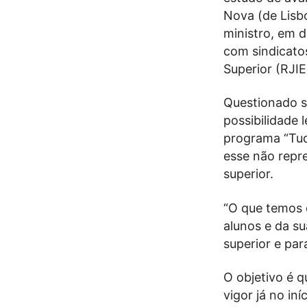
Nova (de Lisbo
ministro, em d
com sindicatos
Superior (RJIE
Questionado s
possibilidade 
programa “Tud
esse não repre
superior.
“O que temos d
alunos e da su
superior e pa
O objetivo é 
vigor já no in