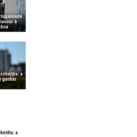
tugalidade
navour à
sboa
rebeldia: a
a ganhar
beldia: a