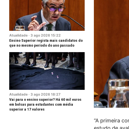
Atualidade
·
3
ago
2026
15:22
Ensino Superior regista mais candidatos do
que no mesmo período do ano passado
Atualidade
·
3
ago
2026
18:27
Vai para o ensino superior? Há 60 mil euros
em bolsas para estudantes com média
superior a 17 valores
“A primeira c
estudo de aval