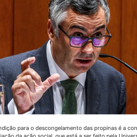
ondição para o descongelamento das propinas é a co
iação da ação social, que está a ser feito pela Univer