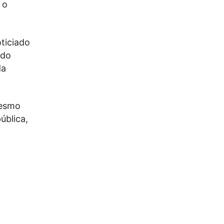
 o
ticiado
 do
da
mesmo
ública,