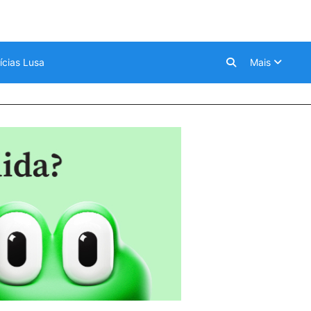
ícias Lusa
Mais