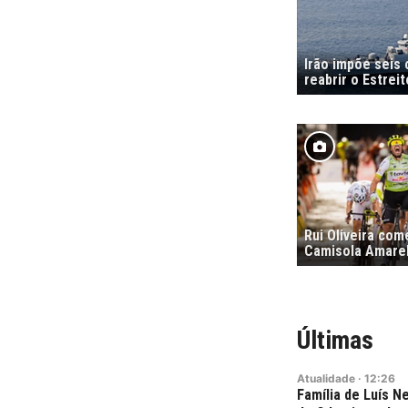
Irão impõe seis
reabrir o Estrei
Rui Oliveira co
Camisola Amare
Últimas
Atualidade
·
12:26
Família de Luís 