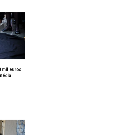
0 mil euros
média