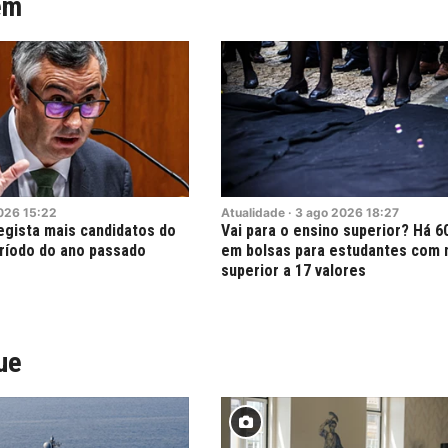
ém
026
15:22
Atualidade
·
3
ago
2026
18:27
egista mais candidatos do
Vai para o ensino superior? Há 6
ríodo do ano passado
em bolsas para estudantes com 
superior a 17 valores
ue