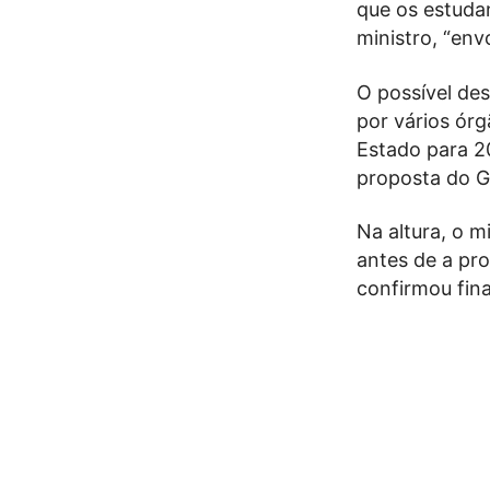
que os estudan
ministro, “env
O possível de
por vários ór
Estado para 2
proposta do G
Na altura, o 
antes de a pr
confirmou fin