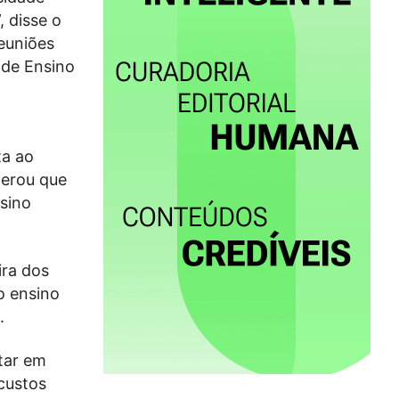
 disse o
reuniões
 de Ensino
ta ao
derou que
nsino
ira dos
o ensino
.
tar em
 custos