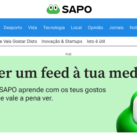
Desporto
Vida
Tecnologia
Local
Opinião
Jornais
Not
 Vais Gostar Disto
Inovação & Startups
Isto é útil